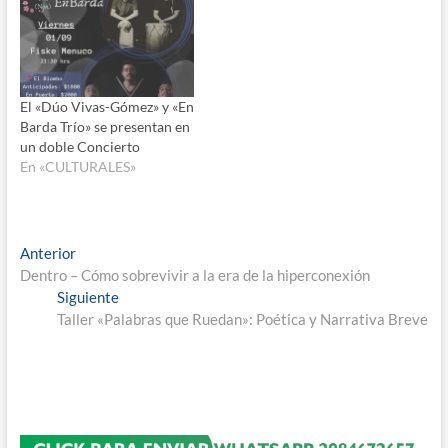
El «Dúo Vivas-Gómez» y «En
Barda Trío» se presentan en
un doble Concierto
En «CULTURALES»
Navegación
Entrada
Anterior
anterior:
Dentro – Cómo sobrevivir a la era de la hiperconexión
de
Entrada
Siguiente
entradas
siguiente:
Taller «Palabras que Ruedan»: Poética y Narrativa Breve