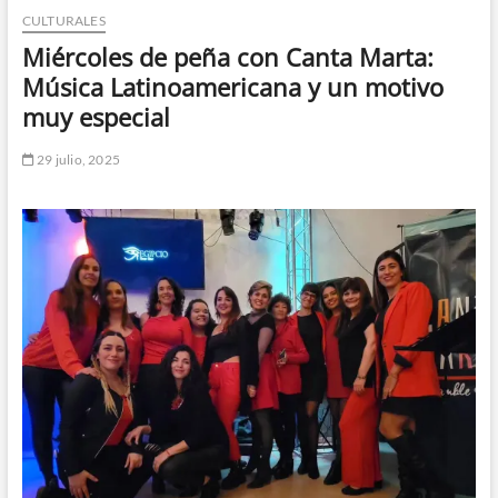
CULTURALES
n
d
Miércoles de peña con Canta Marta:
e
Música Latinoamericana y un motivo
m
muy especial
e
n
29 julio, 2025
ú