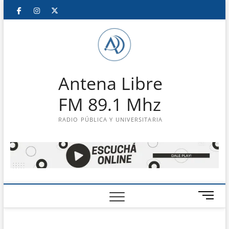
Saltar
Facebook
Instagram
Twitter
LinkedIn
En
al
contenido
vivo
Antena Libre
FM 89.1 Mhz
RADIO PÚBLICA Y UNIVERSITARIA
B
o
t
ó