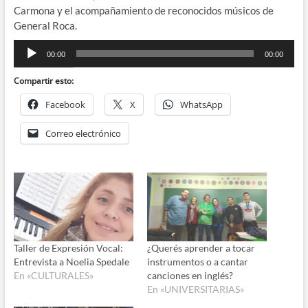
Carmona y el acompañamiento de reconocidos músicos de
General Roca.
Reproductor
00:00
00:00
de
audio
Compartir esto:
Facebook
X
WhatsApp
Correo electrónico
Taller de Expresión Vocal:
¿Querés aprender a tocar
Entrevista a Noelia Spedale
instrumentos o a cantar
En «CULTURALES»
canciones en inglés?
En «UNIVERSITARIAS»