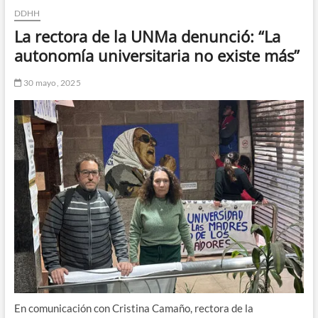
DDHH
n
d
La rectora de la UNMa denunció: “La
e
autonomía universitaria no existe más”
m
e
30 mayo, 2025
n
ú
En comunicación con Cristina Camaño, rectora de la