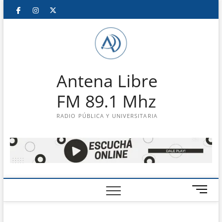
Saltar
Facebook
Instagram
Twitter
LinkedIn
En
al
contenido
vivo
Antena Libre
FM 89.1 Mhz
RADIO PÚBLICA Y UNIVERSITARIA
B
o
t
ó