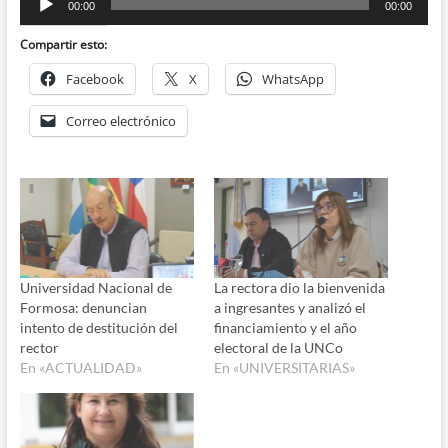
00:00
00:00
de
audio
Compartir esto:
Facebook
X
WhatsApp
Correo electrónico
Universidad Nacional de
La rectora dio la bienvenida
Formosa: denuncian
a ingresantes y analizó el
intento de destitución del
financiamiento y el año
rector
electoral de la UNCo
En «ACTUALIDAD»
En «UNIVERSITARIAS»