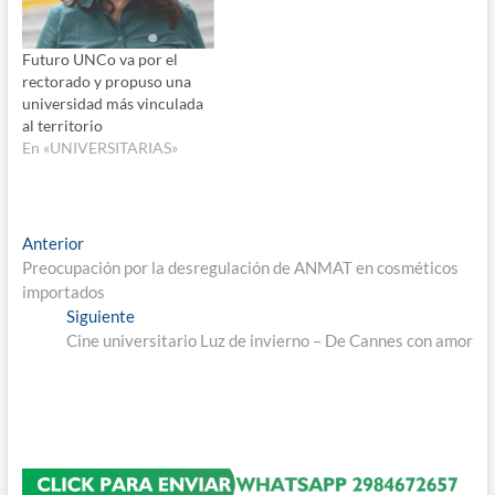
Futuro UNCo va por el
rectorado y propuso una
universidad más vinculada
al territorio
En «UNIVERSITARIAS»
Navegación
Entrada
Anterior
anterior:
Preocupación por la desregulación de ANMAT en cosméticos
de
importados
entradas
Entrada
Siguiente
siguiente:
Cine universitario Luz de invierno – De Cannes con amor