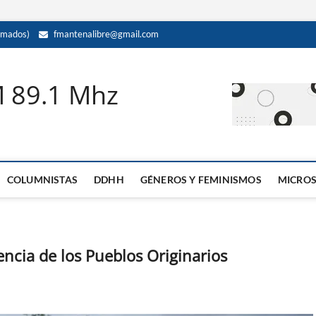
amados)
fmantenalibre@gmail.com
M 89.1 Mhz
COLUMNISTAS
DDHH
GÉNEROS Y FEMINISMOS
MICRO
tencia de los Pueblos Originarios