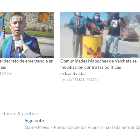
arriba/ab
para
aumenta
o
disminui
el
volumen
el decreto de emergencia en
Comunidades Mapuches de Valcheta se
enas
movilizaron contra las políticas
IDAD»
extractivistas
En «ACTUALIDAD»
distas en Argentina
Entrada
Siguiente
siguiente:
Game Press – Evolución de los Esports hasta la actualid