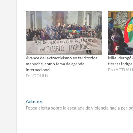
Avance del extractivismo en territorios
Milei derogó 
mapuche, como tema de agenda
tierras indíg
internacional
En «ACTUAL
En «DDHH»
Navegación
Entrada
Anterior
anterior:
Fopea alerta sobre la escalada de violencia hacia perio
de
entradas