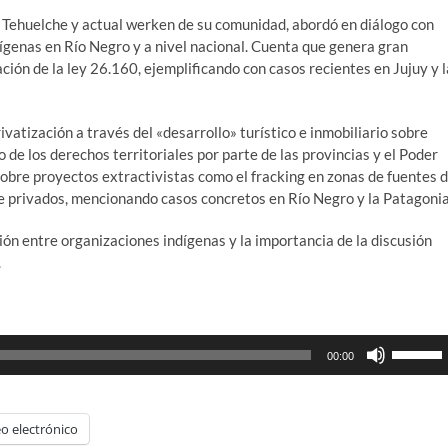
Tehuelche y actual werken de su comunidad, abordó en diálogo con
ndígenas en Río Negro y a nivel nacional.
Cuenta que genera gran
ción de la ley 26.160, ejemplificando con casos recientes en Jujuy y l
vatización a través del «desarrollo» turístico e inmobiliario sobre
o de los derechos territoriales por parte de las provincias y el Poder
ó sobre proyectos extractivistas como el fracking en zonas de fuentes 
de privados, mencionando casos concretos en Río Negro y la Patagonia
ión entre organizaciones indígenas y la importancia de la discusión
.
Utiliza
00:00
las
teclas
de
o electrónico
flecha