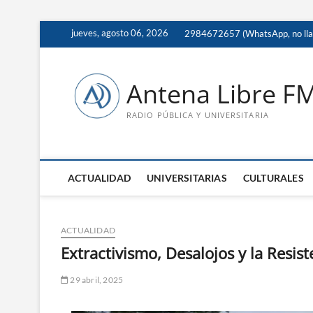
Saltar
jueves, agosto 06, 2026
2984672657 (WhatsApp, no ll
al
contenido
Antena Libre F
RADIO PÚBLICA Y UNIVERSITARIA
ACTUALIDAD
UNIVERSITARIAS
CULTURALES
ACTUALIDAD
Extractivismo, Desalojos y la Resis
29 abril, 2025