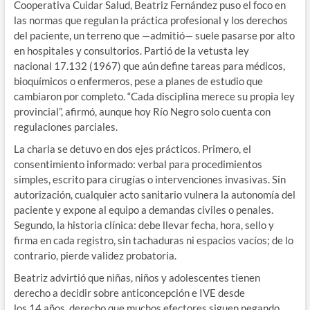
Cooperativa Cuidar Salud, Beatriz Fernández puso el foco en
las normas que regulan la práctica profesional y los derechos
del paciente, un terreno que —admitió— suele pasarse por alto
en hospitales y consultorios.
Partió de la vetusta ley
nacional 17.132 (1967) que aún define tareas para médicos,
bioquímicos o enfermeros, pese a planes de estudio que
cambiaron por completo. “Cada disciplina merece su propia ley
provincial”, afirmó, aunque hoy Río Negro solo cuenta con
regulaciones parciales.
La charla se detuvo en dos ejes prácticos. Primero, el
consentimiento informado: verbal para procedimientos
simples, escrito para cirugías o intervenciones invasivas. Sin
autorización, cualquier acto sanitario vulnera la autonomía del
paciente y expone al equipo a demandas civiles o penales.
Segundo, la historia clínica: debe llevar fecha, hora, sello y
firma en cada registro, sin tachaduras ni espacios vacíos; de lo
contrario, pierde validez probatoria.
Beatriz advirtió que niñas, niños y adolescentes tienen
derecho a decidir sobre anticoncepción e IVE desde
los 14 años, derecho que muchos efectores siguen negando.