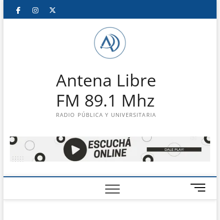
Saltar
Facebook
Instagram
Twitter
LinkedIn
En
al
contenido
vivo
Antena Libre
FM 89.1 Mhz
RADIO PÚBLICA Y UNIVERSITARIA
B
o
t
ó