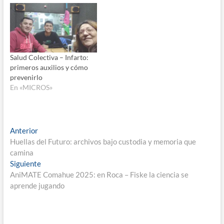
Salud Colectiva – Infarto:
primeros auxilios y cómo
prevenirlo
En «MICROS»
Navegación
Entrada
Anterior
anterior:
Huellas del Futuro: archivos bajo custodia y memoria que
de
camina
entradas
Entrada
Siguiente
siguiente:
AniMATE Comahue 2025: en Roca – Fiske la ciencia se
aprende jugando