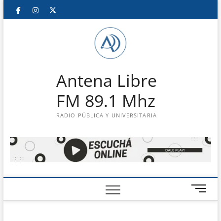
Saltar
Facebook
Instagram
Twitter
LinkedIn
En
al
contenido
vivo
Antena Libre
FM 89.1 Mhz
RADIO PÚBLICA Y UNIVERSITARIA
B
o
t
ó