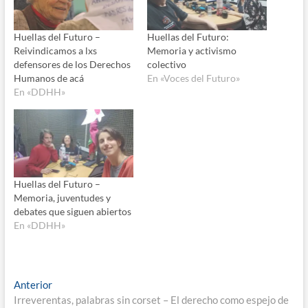
Huellas del Futuro –
Huellas del Futuro:
Reivindicamos a lxs
Memoria y activismo
defensores de los Derechos
colectivo
Humanos de acá
En «Voces del Futuro»
En «DDHH»
Huellas del Futuro –
Memoria, juventudes y
debates que siguen abiertos
En «DDHH»
Navegación
Entrada
Anterior
anterior:
Irreverentas, palabras sin corset – El derecho como espejo de