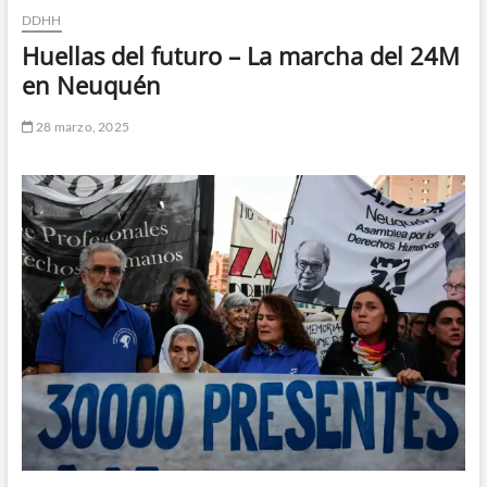
DDHH
n
d
Huellas del futuro – La marcha del 24M
e
en Neuquén
m
e
28 marzo, 2025
n
ú