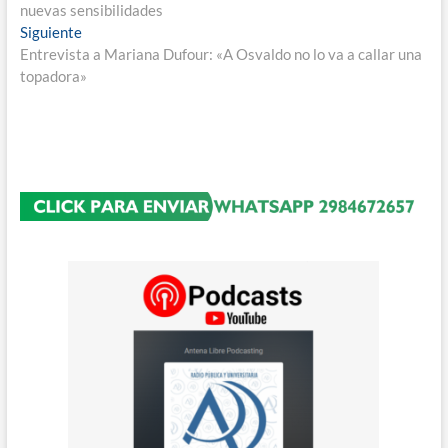
de
nuevas sensibilidades
entradas
Entrada
Siguiente
siguiente:
Entrevista a Mariana Dufour: «A Osvaldo no lo va a callar una
topadora»