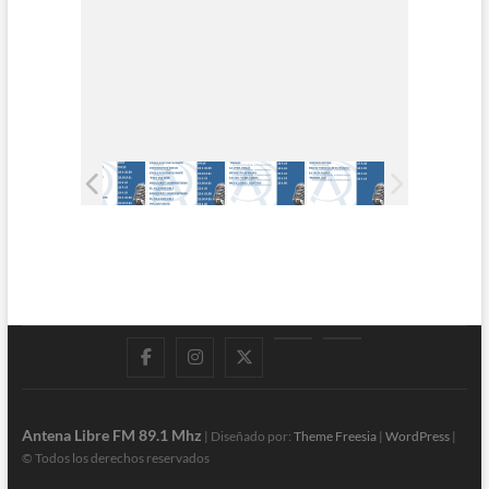
Facebook
Instagram
Twitter
LinkedIn
En
vivo
Antena Libre FM 89.1 Mhz
| Diseñado por:
Theme Freesia
|
WordPress
|
© Todos los derechos reservados