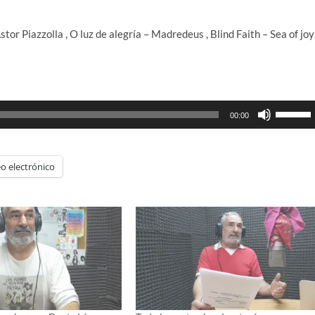
tor Piazzolla , O luz de alegría – Madredeus , Blind Faith – Sea of joy 
Utiliza
00:00
las
teclas
de
o electrónico
flecha
arriba/ab
para
aumenta
o
disminui
el
volumen