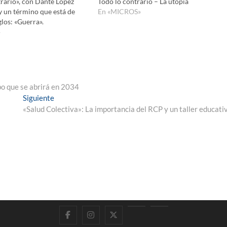
rario», con Dante López
Todo lo contrario – La utopía
 un término que está de
En «MICROS»
los: «Guerra».
»
po que se abrirá en 2034
Entrada
Siguiente
siguiente:
«Salud Colectiva»: La importancia del RCP y un taller educati
Facebook
Instagram
Twitter
LinkedIn
En