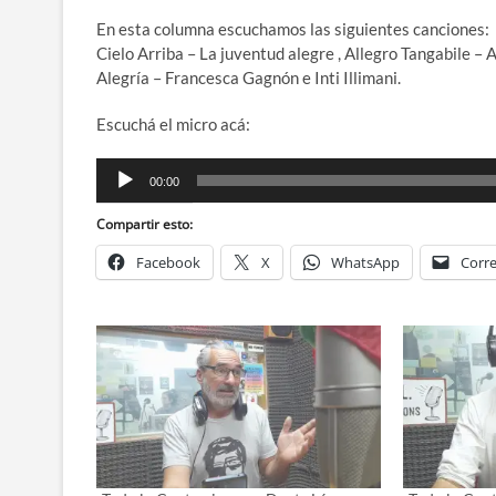
En esta columna escuchamos las siguientes canciones:
Cielo Arriba – La juventud alegre , Allegro Tangabile – As
Alegría – Francesca Gagnón e Inti Illimani.
Escuchá el micro acá:
Reproductor
00:00
de
audio
Compartir esto:
Facebook
X
WhatsApp
Corre