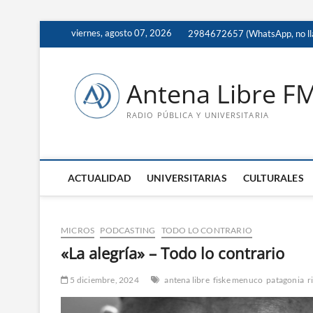
Saltar
viernes, agosto 07, 2026
2984672657 (WhatsApp, no ll
al
contenido
Antena Libre F
RADIO PÚBLICA Y UNIVERSITARIA
ACTUALIDAD
UNIVERSITARIAS
CULTURALES
MICROS
PODCASTING
TODO LO CONTRARIO
«La alegría» – Todo lo contrario
5 diciembre, 2024
antena libre
fiske menuco
patagonia
r