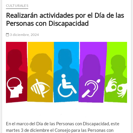
CULTURALES
n
d
Realizarán actividades por el Día de las
e
Personas con Discapacidad
m
e
3 diciembre, 2024
n
ú
En el marco del Día de las Personas con Discapacidad, este
martes 3 de diciembre el Consejo para las Personas con