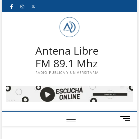
Saltar
Facebook
Instagram
Twitter
LinkedIn
En
al
contenido
vivo
Antena Libre
FM 89.1 Mhz
RADIO PÚBLICA Y UNIVERSITARIA
B
o
t
ó