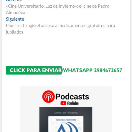
Navegación
anterior:
«Cine Universitario, Luz de Invierno»: el cine de Pedro
de
Almodóvar
entradas
Entrada
Siguiente
siguiente:
Pami restringió el acceso a medicamentos gratuitos para
jubilados