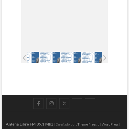
Facebook
Instagram
Twitter
LinkedIn
En
vivo
Antena Libre FM 89.1 Mhz
| Diseñado por:
Theme Freesia
|
WordPress
|