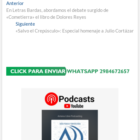
Navegación
Entrada
Anterior
anterior:
En Letras Bardas, abordamos el debate surgido de
de
«Cometierra» el libro de Dolores Reyes
entradas
Entrada
Siguiente
siguiente:
«Salvo el Crepúsculo»: Especial homenaje a Julio Cortázar