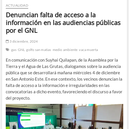
ACTUALIDAD
n
d
Denuncian falta de acceso a la
e
información en las audiencias públicas
m
por el GNL
e
n
3 diciembre, 2024
ú
gas
GNL
golfo san matias
medio ambiente
vaca muerta
En comunicación con Suyhai Quilapan, de la Asamblea por la
Tierra y el Agua de Las Grutas, dialogamos sobre la audiencia
pública que se desarrollará mañana miércoles 4 de diciembre
en San Antonio Este. En ese contexto, los vecinos denuncian la
falta de acceso a la información e irregularidades en las
convocatorias a dicho evento, favoreciendo el discurso a favor
del proyecto.