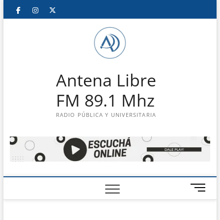
Saltar
Facebook
Instagram
Twitter
LinkedIn
En
al
contenido
vivo
Antena Libre
FM 89.1 Mhz
RADIO PÚBLICA Y UNIVERSITARIA
B
o
t
ó