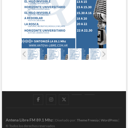
Facebook
Instagram
Twitter
LinkedIn
En
vivo
Antena Libre FM 89.1 Mhz
| Diseñado por:
Theme Freesia
|
WordPress
|
© Todos los derechos reservados