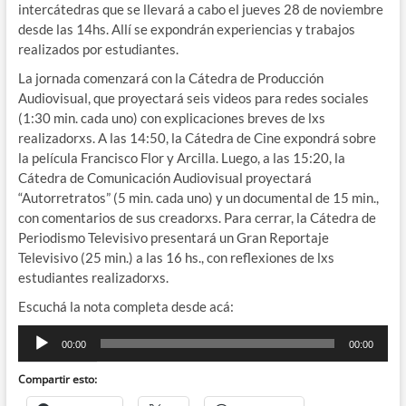
intercátedras que se llevará a cabo el jueves 28 de noviembre
desde las 14hs. Allí se expondrán experiencias y trabajos
realizados por estudiantes.
La jornada comenzará con la Cátedra de Producción
Audiovisual, que proyectará seis videos para redes sociales
(1:30 min. cada uno) con explicaciones breves de lxs
realizadorxs. A las 14:50, la Cátedra de Cine expondrá sobre
la película Francisco Flor y Arcilla. Luego, a las 15:20, la
Cátedra de Comunicación Audiovisual proyectará
“Autorretratos” (5 min. cada uno) y un documental de 15 min.,
con comentarios de sus creadorxs. Para cerrar, la Cátedra de
Periodismo Televisivo presentará un Gran Reportaje
Televisivo (25 min.) a las 16 hs., con reflexiones de lxs
estudiantes realizadorxs.
Escuchá la nota completa desde acá:
Reproductor
00:00
00:00
de
audio
Compartir esto: