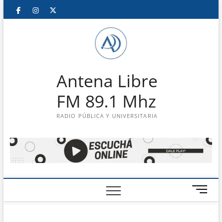
Saltar
Facebook
Instagram
Twitter
LinkedIn
En
al
contenido
vivo
Antena Libre
FM 89.1 Mhz
RADIO PÚBLICA Y UNIVERSITARIA
B
o
t
ó