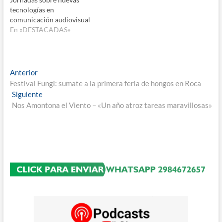
tecnologías en
comunicación audiovisual
En «DESTACADAS»
Navegación
Entrada
Anterior
anterior:
Festival Fungi: sumate a la primera feria de hongos en Roca
de
Entrada
Siguiente
entradas
siguiente:
Nos Amontona el Viento – «Un año atroz tareas maravillosas»