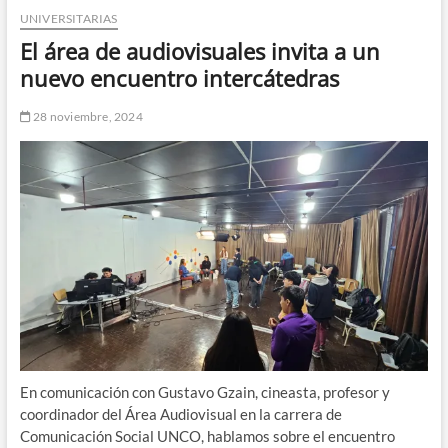
UNIVERSITARIAS
n
d
El área de audiovisuales invita a un
e
nuevo encuentro intercátedras
m
e
28 noviembre, 2024
n
ú
En comunicación con Gustavo Gzain, cineasta, profesor y
coordinador del Área Audiovisual en la carrera de
Comunicación Social UNCO, hablamos sobre el encuentro