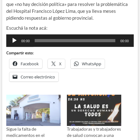
que «no hay decisión política» para resolver la problemática
del Hospital Francisco López Lima, que ya lleva meses
pidiendo respuestas al gobierno provincial.
Escuchá la nota acá:
Reproductor
00:00
00:00
de
audio
Compartir esto:
Facebook
X
WhatsApp
Correo electrónico
Sigue la falta de
Trabajadoras y trabajadores
medicamentos en el
de salud convocan a una