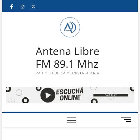
Saltar
Facebook
Instagram
Twitter
LinkedIn
En
al
contenido
vivo
Antena Libre
FM 89.1 Mhz
RADIO PÚBLICA Y UNIVERSITARIA
B
o
t
ó