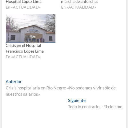
Hospital López Lima
marcha de antorchas
En «ACTUALIDAD»
En «ACTUALIDAD»
Crisis en el Hospital
Francisco López Lima
En «ACTUALIDAD»
Navegación
Entrada
Anterior
anterior:
Crisis hospitalaria en Río Negro: «No podemos vivir sólo de
de
nuestros salarios»
entradas
Entrada
Siguiente
siguiente:
Todo lo contrario – El cinismo