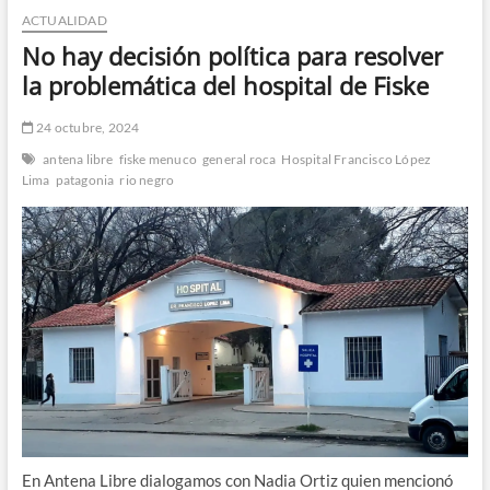
ACTUALIDAD
n
d
No hay decisión política para resolver
e
la problemática del hospital de Fiske
m
e
24 octubre, 2024
n
antena libre
fiske menuco
general roca
Hospital Francisco López
ú
Lima
patagonia
rio negro
En Antena Libre dialogamos con Nadia Ortiz quien mencionó