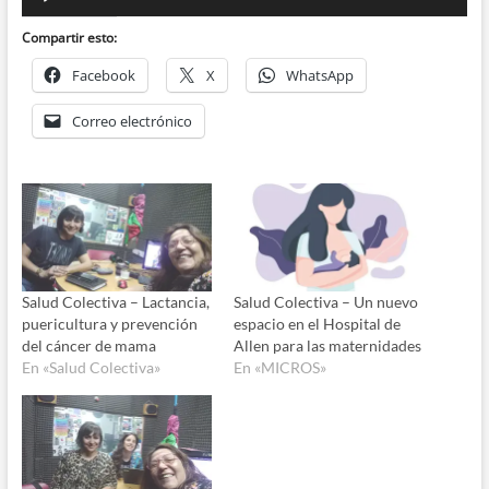
de
audio
Compartir esto:
Facebook
X
WhatsApp
Correo electrónico
Salud Colectiva – Lactancia,
Salud Colectiva – Un nuevo
puericultura y prevención
espacio en el Hospital de
del cáncer de mama
Allen para las maternidades
En «Salud Colectiva»
En «MICROS»