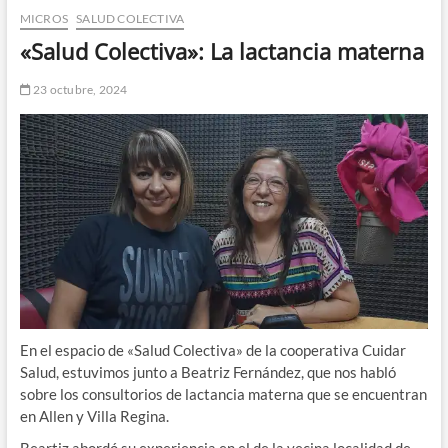
MICROS
SALUD COLECTIVA
n
d
«Salud Colectiva»: La lactancia materna
e
m
23 octubre, 2024
e
n
ú
En el espacio de «Salud Colectiva» de la cooperativa Cuidar
Salud, estuvimos junto a Beatriz Fernández, que nos habló
sobre los consultorios de lactancia materna que se encuentran
en Allen y Villa Regina.
Beartiz abordó su experiencia en el de la vecina localidad de