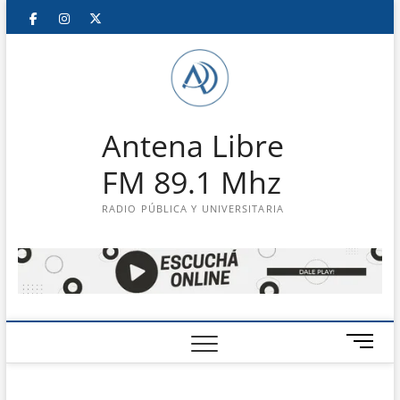
Saltar
Facebook
Instagram
Twitter
LinkedIn
En
al
contenido
vivo
Antena Libre
FM 89.1 Mhz
RADIO PÚBLICA Y UNIVERSITARIA
B
o
t
ó