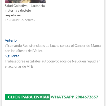
Salud Colectiva – Lactancia
materna y destete
respetuoso
En «Salud Colectiva»
Navegación
Entrada
Anterior
anterior:
«Tramando Resistencias»: La Lucha contra el Cáncer de Mama
de
con las «Rosas del Valle»
entradas
Entrada
Siguiente
siguiente:
Trabajadores estatales autoconvocados de Neuquén repudian
el accionar de ATE