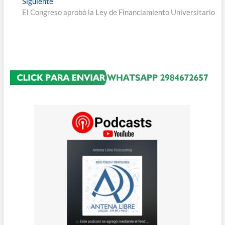
entradas
Entrada
Siguiente
siguiente:
El Congreso aprobó la Ley de Financiamiento Universitario