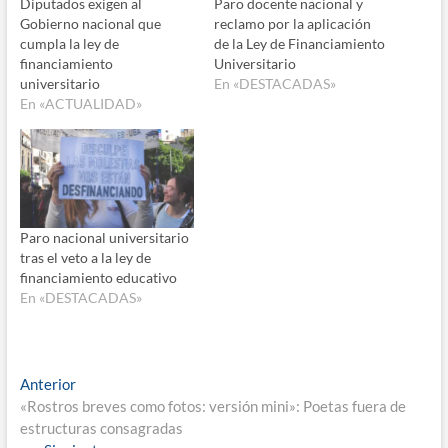
Diputados exigen al
Paro docente nacional y
Gobierno nacional que
reclamo por la aplicación
cumpla la ley de
de la Ley de Financiamiento
financiamiento
Universitario
universitario
En «DESTACADAS»
En «ACTUALIDAD»
Paro nacional universitario
tras el veto a la ley de
financiamiento educativo
En «DESTACADAS»
Navegación
Entrada
Anterior
anterior:
«Rostros breves como fotos: versión mini»: Poetas fuera de
de
estructuras consagradas