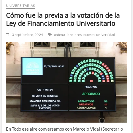
UNIVERSITARIAS
n
d
Cómo fue la previa a la votación de la
e
Ley de Financiamiento Universitario
m
e
13 septiembre, 2024
antena libre
presupuesto
universidad
n
ú
En Todo ese aire conversamos con Marcelo Vidal (Secretario