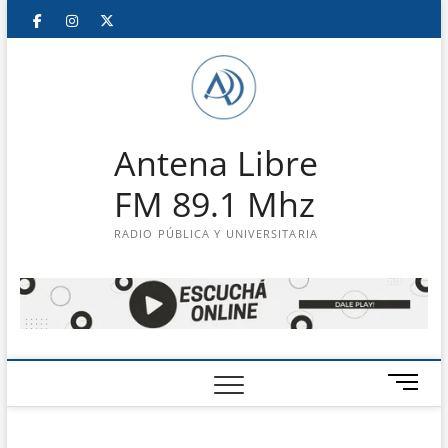
Saltar
Facebook
Instagram
Twitter
LinkedIn
En
al
contenido
vivo
Antena Libre
FM 89.1 Mhz
RADIO PÚBLICA Y UNIVERSITARIA
B
o
t
ó