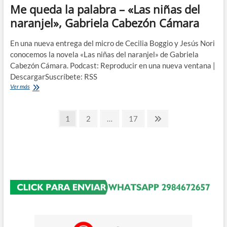
Me queda la palabra – «Las niñas del
naranjel», Gabriela Cabezón Cámara
En una nueva entrega del micro de Cecilia Boggio y Jesús Nori
conocemos la novela «Las niñas del naranjel» de Gabriela
Cabezón Cámara. Podcast: Reproducir en una nueva ventana |
DescargarSuscríbete: RSS
Me
Ver más
queda
la
Paginación
palabra
Página
Página
Página
Página
1
2
…
17
–
siguiente
de
«Las
niñas
entradas
del
naranjel»,
Gabriela
Cabezón
Cámara