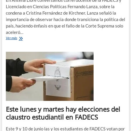
Licenciado en Ciencias Políticas Fernando Lanza, sobre la
condena a Cristina Fernández de Kirchner. Lanza señaló la
importancia de observar hacia donde transiciona la política del
país, haciendo énfasis en que el fallo de la Corte Suprema solo
aceleró…
Condena
Ver más
a
Cristina:
¿camino
a
un
régimen
autoritario?
El
análisis
de
Fernando
Lanza
Este lunes y martes hay elecciones del
claustro estudiantil en FADECS
Este 9 y 10 de junio las y los estudiantes de FADECS votan por