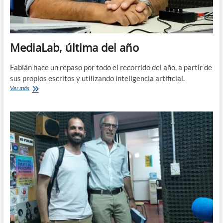
MediaLab, última del año
Fabián hace un repaso por todo el recorrido del año, a partir de
sus propios escritos y utilizando inteligencia artificial.
MediaLab,
Ver más
última
del
año