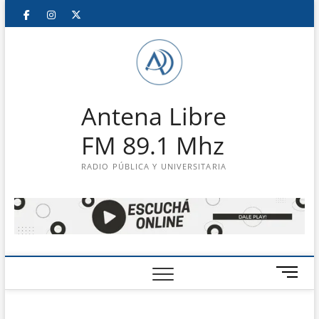
Saltar
Facebook
Instagram
Twitter
LinkedIn
En
al
contenido
vivo
Antena Libre
FM 89.1 Mhz
RADIO PÚBLICA Y UNIVERSITARIA
B
o
t
ó