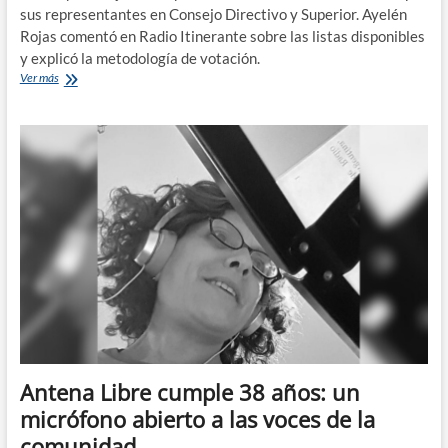
sus representantes en Consejo Directivo y Superior. Ayelén
Rojas comentó en Radio Itinerante sobre las listas disponibles
y explicó la metodología de votación.
Este
Ver más
lunes
y
martes
hay
elecciones
del
claustro
estudiantil
en
FADECS
Antena Libre cumple 38 años: un
micrófono abierto a las voces de la
comunidad