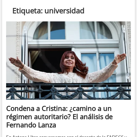
n
Etiqueta:
universidad
d
e
m
e
n
ú
Condena a Cristina: ¿camino a un
régimen autoritario? El análisis de
Fernando Lanza
En Antena Libre conversamos con el docente de la FADECS y