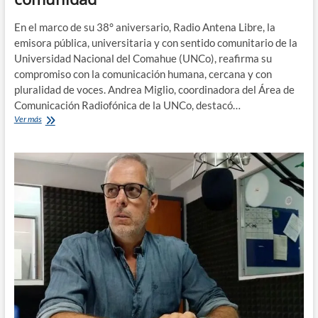
En el marco de su 38° aniversario, Radio Antena Libre, la
emisora pública, universitaria y con sentido comunitario de la
Universidad Nacional del Comahue (UNCo), reafirma su
compromiso con la comunicación humana, cercana y con
pluralidad de voces. Andrea Miglio, coordinadora del Área de
Comunicación Radiofónica de la UNCo, destacó…
Antena
Ver más
Libre
cumple
38
años:
un
micrófono
abierto
a
las
voces
de
la
comunidad