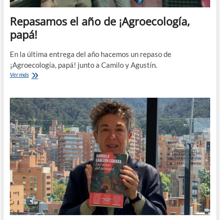
Repasamos el año de ¡Agroecología,
papá!
En la última entrega del año hacemos un repaso de
¡Agroecología, papá! junto a Camilo y Agustín.
Repasamos
Ver más
el
año
de
¡Agroecología,
papá!