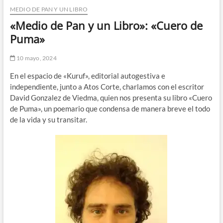
MEDIO DE PAN Y UN LIBRO
n
d
«Medio de Pan y un Libro»: «Cuero de
e
Puma»
m
e
10 mayo, 2024
n
En el espacio de «Kuruf», editorial autogestiva e
ú
independiente, junto a Atos Corte, charlamos con el escritor
David Gonzalez de Viedma, quien nos presenta su libro «Cuero
de Puma», un poemario que condensa de manera breve el todo
de la vida y su transitar.