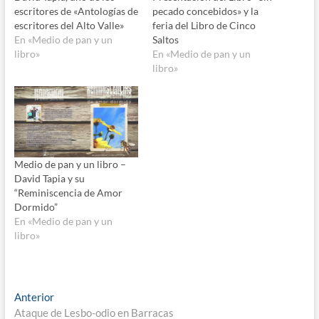
escritores de «Antologías de
pecado concebidos» y la
escritores del Alto Valle»
feria del Libro de Cinco
En «Medio de pan y un
Saltos
libro»
En «Medio de pan y un
libro»
Medio de pan y un libro –
David Tapia y su
“Reminiscencia de Amor
Dormido”
En «Medio de pan y un
libro»
Navegación
Entrada
Anterior
anterior:
Ataque de Lesbo-odio en Barracas