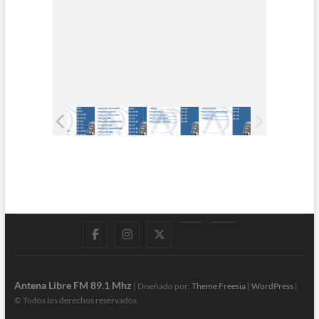
Facebook
Instagram
Twitter
LinkedIn
En
vivo
Antena Libre FM 89.1 Mhz
| Diseñado por:
Theme Freesia
|
WordPress
|
© Todos los derechos reservados