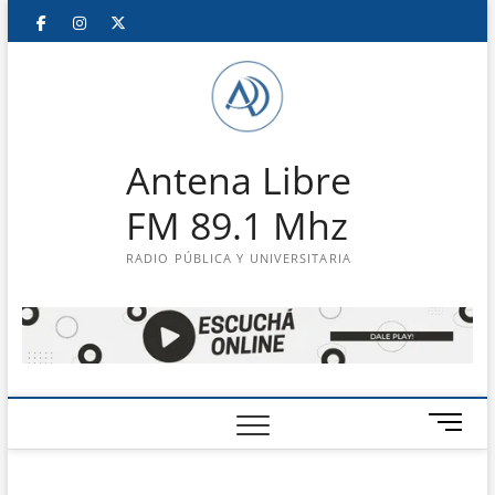
Saltar
Facebook
Instagram
Twitter
LinkedIn
En
al
contenido
vivo
Antena Libre
FM 89.1 Mhz
RADIO PÚBLICA Y UNIVERSITARIA
B
o
t
ó