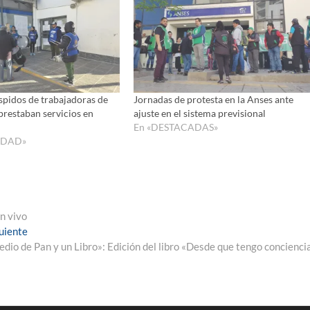
o
disminui
el
volumen
spidos de trabajadoras de
Jornadas de protesta en la Anses ante
prestaban servicios en
ajuste en el sistema previsional
En «DESTACADAS»
IDAD»
n vivo
Entrada
uiente
siguiente:
dio de Pan y un Libro»: Edición del libro «Desde que tengo concienci