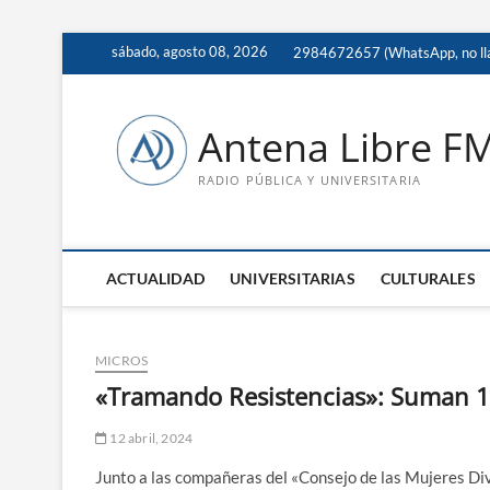
Saltar
sábado, agosto 08, 2026
2984672657 (WhatsApp, no ll
al
contenido
Antena Libre F
RADIO PÚBLICA Y UNIVERSITARIA
ACTUALIDAD
UNIVERSITARIAS
CULTURALES
MICROS
«Tramando Resistencias»: Suman 1
12 abril, 2024
Junto a las compañeras del «Consejo de las Mujeres Di