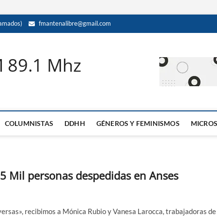
amados)
fmantenalibre@gmail.com
M 89.1 Mhz
COLUMNISTAS
DDHH
GÉNEROS Y FEMINISMOS
MICRO
5 Mil personas despedidas en Anses
versas», recibimos a Mó
nica Rubio y Vanesa Larocca, trabajadoras de