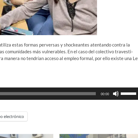
 utiliza estas formas perversas y shockeantes atentando contra la
las comunidades más vulnerables. En el caso del colectivo travesti-
ra manera no tendrían acceso al empleo formal, por ello existe una L
Utiliza
00:00
las
teclas
de
o electrónico
flecha
arriba/ab
para
aumenta