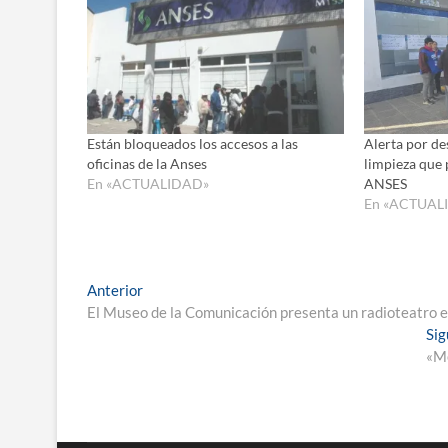
Están bloqueados los accesos a las
Alerta por de
oficinas de la Anses
limpieza que 
En «ACTUALIDAD»
ANSES
En «ACTUAL
Navegación
Entrada
Anterior
anterior:
El Museo de la Comunicación presenta un radioteatro e
de
Sig
entradas
«Me