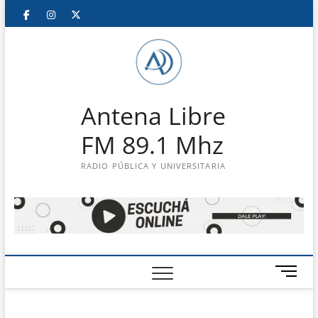
Saltar
Facebook
Instagram
Twitter
LinkedIn
En
al
contenido
vivo
Antena Libre
FM 89.1 Mhz
RADIO PÚBLICA Y UNIVERSITARIA
B
o
t
ó