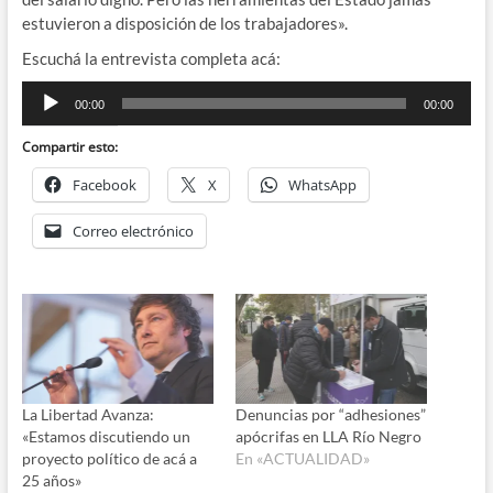
estuvieron a disposición de los trabajadores».
Escuchá la entrevista completa acá:
Reproductor
00:00
00:00
de
audio
Compartir esto:
Facebook
X
WhatsApp
Correo electrónico
La Libertad Avanza:
Denuncias por “adhesiones”
«Estamos discutiendo un
apócrifas en LLA Río Negro
proyecto político de acá a
En «ACTUALIDAD»
25 años»