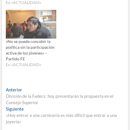
En «ACTUALIDAD»
«No se puede concebir la
política sin la participación
activa de los jóvenes» –
Partido FE
En «ACTUALIDAD»
Navegación
Entrada
Anterior
anterior:
División de la Fadecs: hoy presentarán la propuesta en el
de
Consejo Superior
entradas
Entrada
Siguiente
siguiente:
«Hoy entrar a una carnicería es más difícil que entrar a una
joyería»