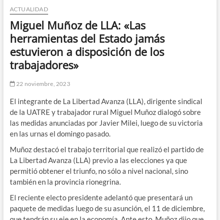
ACTUALIDAD
n
d
Miguel Muñoz de LLA: «Las
e
herramientas del Estado jamás
m
estuvieron a disposición de los
e
trabajadores»
n
ú
22 noviembre, 2023
El integrante de La Libertad Avanza (LLA), dirigente sindical
de la UATRE y trabajador rural Miguel Muñoz dialogó sobre
las medidas anunciadas por Javier Milei, luego de su victoria
en las urnas el domingo pasado.
Muñoz destacó el trabajo territorial que realizó el partido de
La Libertad Avanza (LLA) previo a las elecciones ya que
permitió obtener el triunfo, no sólo a nivel nacional, sino
también en la provincia rionegrina.
El reciente electo presidente adelantó que presentará un
paquete de medidas luego de su asunción, el 11 de diciembre,
que tendrán su eje en la economía. Ante esto, Muñoz dijo que