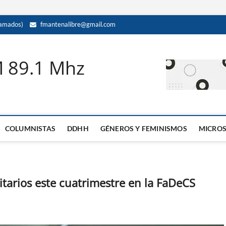
amados)
fmantenalibre@gmail.com
M 89.1 Mhz
COLUMNISTAS
DDHH
GÉNEROS Y FEMINISMOS
MICRO
itarios este cuatrimestre en la FaDeCS