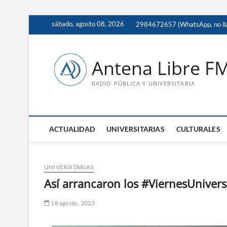
Saltar
sábado, agosto 08, 2026
2984672657 (WhatsApp, no ll
al
contenido
Antena Libre F
RADIO PÚBLICA Y UNIVERSITARIA
ACTUALIDAD
UNIVERSITARIAS
CULTURALES
UNIVERSITARIAS
Así arrancaron los #ViernesUnivers
18 agosto, 2023