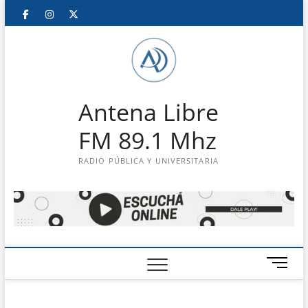
Saltar
Facebook
Instagram
Twitter
LinkedIn
En
al
contenido
vivo
Antena Libre
FM 89.1 Mhz
RADIO PÚBLICA Y UNIVERSITARIA
B
o
t
ó