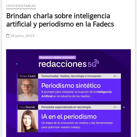
UNIVERSITARIAS
n
d
Brindan charla sobre inteligencia
e
artificial y periodismo en la Fadecs
m
e
28 junio, 2023
n
ú