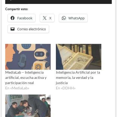
de
audio
Compartir esto:
Facebook
X
WhatsApp
Correo electrónico
MediaLab – Inteligencia
Inteligencia Artificial por la
artificial, escucha activa y
memoria, la verdad y la
participación real
justicia
En «MediaLab»
En «DDHH»