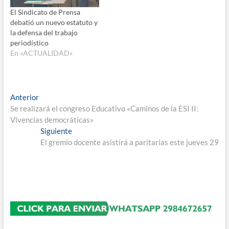
El Sindicato de Prensa
debatió un nuevo estatuto y
la defensa del trabajo
periodístico
En «ACTUALIDAD»
Navegación
Entrada
Anterior
anterior:
Se realizará el congreso Educativo «Caminos de la ESI II:
de
Vivencias democráticas»
entradas
Entrada
Siguiente
siguiente:
El gremio docente asistirá a paritarias este jueves 29