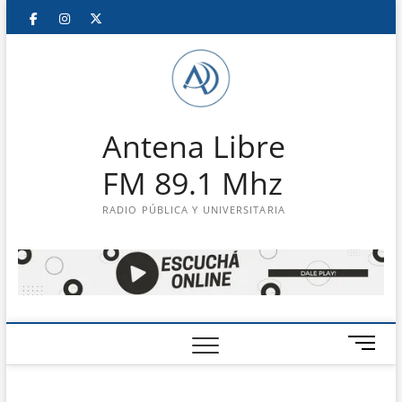
Saltar
Facebook
Instagram
Twitter
LinkedIn
En
al
contenido
vivo
Antena Libre
FM 89.1 Mhz
RADIO PÚBLICA Y UNIVERSITARIA
B
o
t
ó