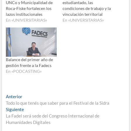
UNCo y Municipalidad de
estudiantado, las
Roca-Fiske fortalecen los
condiciones de trabajo y la
lazos institucionales
vinculación territorial
En «UNIVERSITARIAS»
En «UNIVERSITARIAS»
Balance del primer año de
gestión frente a la Fadecs
En «PODCASTING»
Navegación
Entrada
Anterior
anterior:
Todo lo que tenés que saber para el Festival de la Sidra
de
Entrada
Siguiente
entradas
siguiente:
La Fadel será sede del Congreso Internacional de
Humanidades Digitales