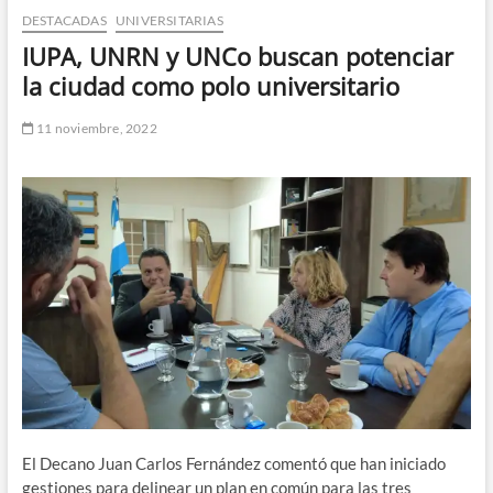
DESTACADAS
UNIVERSITARIAS
n
d
IUPA, UNRN y UNCo buscan potenciar
e
la ciudad como polo universitario
m
e
11 noviembre, 2022
n
ú
El Decano Juan Carlos Fernández comentó que han iniciado
gestiones para delinear un plan en común para las tres