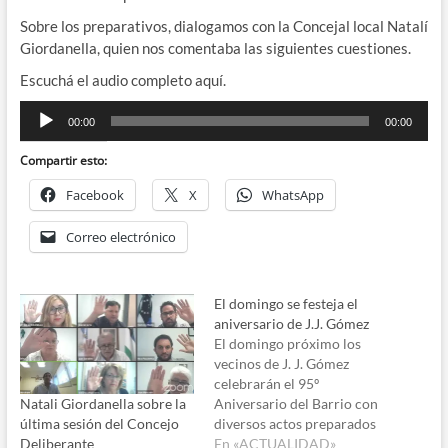
Sobre los preparativos, dialogamos con la Concejal local Natalí
Giordanella, quien nos comentaba las siguientes cuestiones.
Escuchá el audio completo aquí.
Reproductor
00:00
00:00
de
audio
Compartir esto:
Facebook
X
WhatsApp
Correo electrónico
El domingo se festeja el
aniversario de J.J. Gómez
El domingo próximo los
vecinos de J. J. Gómez
celebrarán el 95º
Natali Giordanella sobre la
Aniversario del Barrio con
última sesión del Concejo
diversos actos preparados
Deliberante
para la oportunidad. Desde
En «ACTUALIDAD»