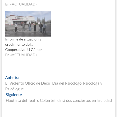
En «ACTUALIDAD»
las 17.30 habrá actividades
infantiles en el escenario
que se montará en la
intersección de las calles
Mitre e Irene de Neyra, para
realizarse el acto central a…
Informe de situación y
crecimiento de la
Cooperativa J.J Gómez
En «ACTUALIDAD»
Navegación
Entrada
Anterior
anterior:
El Violento Oficio de Decir: Día del Psicólogo, Psicóloga y
de
Psicólogue
entradas
Entrada
Siguiente
siguiente:
Flautista del Teatro Colón brindará dos conciertos en la ciudad