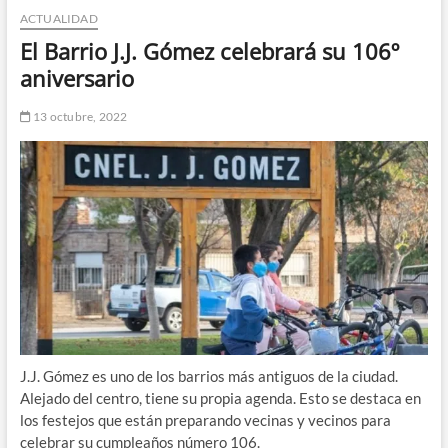
ACTUALIDAD
n
d
El Barrio J.J. Gómez celebrará su 106º
e
aniversario
m
e
13 octubre, 2022
n
ú
J.J. Gómez es uno de los barrios más antiguos de la ciudad.
Alejado del centro, tiene su propia agenda. Esto se destaca en
los festejos que están preparando vecinas y vecinos para
celebrar su cumpleaños número 106.