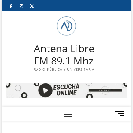
Saltar
Facebook
Instagram
Twitter
LinkedIn
En
al
contenido
vivo
Antena Libre
FM 89.1 Mhz
RADIO PÚBLICA Y UNIVERSITARIA
B
o
t
ó