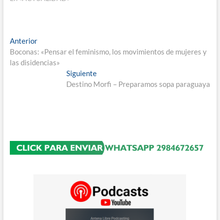
Navegación
Entrada
Anterior
anterior:
Boconas: «Pensar el feminismo, los movimientos de mujeres y
de
las disidencias»
entradas
Entrada
Siguiente
siguiente:
Destino Morfi – Preparamos sopa paraguaya