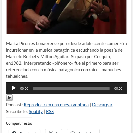
Marta Piren es bonaerense pero desde adolescente comenzó a
incursionar en la música patagónica escuchando la poesía de
Marcelo Berbel y Milton Aguilar. Su paso por Cosquín,
en1982, interpretando «piñonero» fue el primero para ser
referenciada con la música patagónica con raíces mapuches-
tehuelches.
Reproductor
00:00
00:00
de
audio
Podcast:
Reproducir en una nueva ventana
|
Descargar
Suscríbete:
Spotify
|
RSS
Compartir esto: