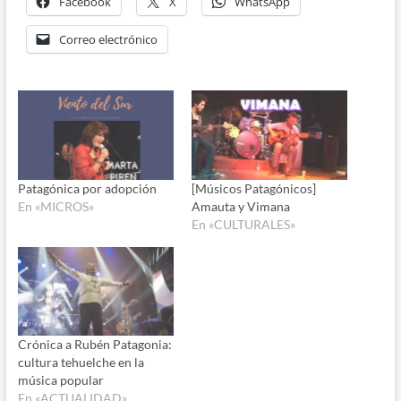
Facebook
X
WhatsApp
Correo electrónico
Patagónica por adopción
[Músicos Patagónicos]
En «MICROS»
Amauta y Vimana
En «CULTURALES»
Crónica a Rubén Patagonia:
cultura tehuelche en la
música popular
En «ACTUALIDAD»