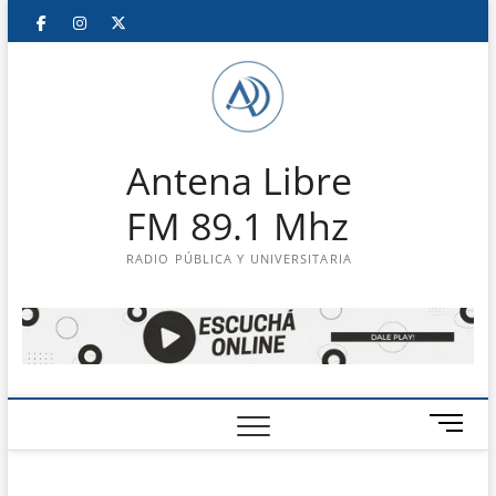
Saltar
Facebook
Instagram
Twitter
LinkedIn
En
al
contenido
vivo
Antena Libre
FM 89.1 Mhz
RADIO PÚBLICA Y UNIVERSITARIA
B
o
t
ó