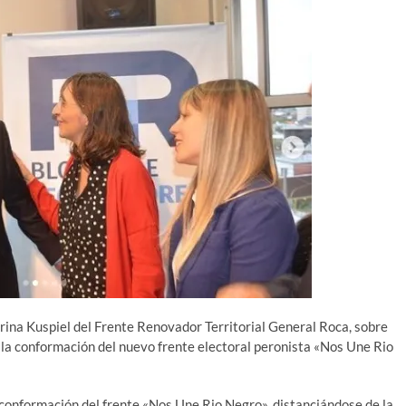
rina Kuspiel del Frente Renovador Territorial General Roca, sobre
 la conformación del nuevo frente electoral peronista «Nos Une Rio
la conformación del frente «Nos Une Rio Negro», distanciándose de la