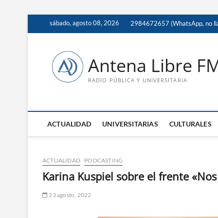
Saltar
sábado, agosto 08, 2026
2984672657 (WhatsApp, no ll
al
contenido
Antena Libre F
RADIO PÚBLICA Y UNIVERSITARIA
ACTUALIDAD
UNIVERSITARIAS
CULTURALES
ACTUALIDAD
PODCASTING
Karina Kuspiel sobre el frente «Nos
23 agosto, 2022