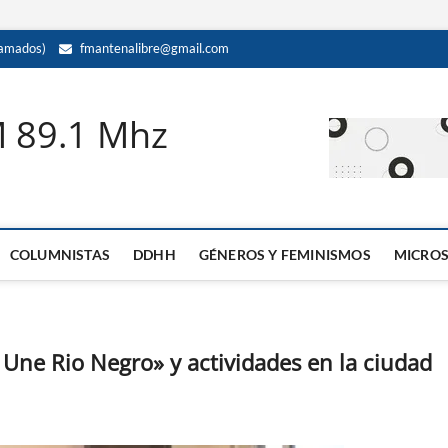
amados)
fmantenalibre@gmail.com
M 89.1 Mhz
COLUMNISTAS
DDHH
GÉNEROS Y FEMINISMOS
MICRO
 Une Rio Negro» y actividades en la ciudad