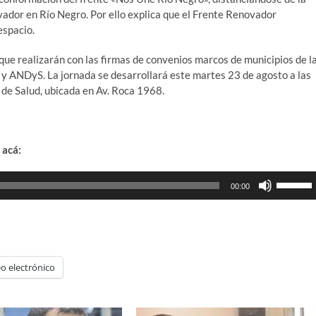
vador en Río Negro. Por ello explica que el Frente Renovador
espacio.
 que realizarán con las firmas de convenios marcos de municipios de l
d y ANDyS. La jornada se desarrollará este martes 23 de agosto a las
 de Salud, ubicada en Av. Roca 1968.
 acá:
Utiliza
00:00
las
teclas
de
flecha
arriba/ab
o electrónico
para
aumenta
o