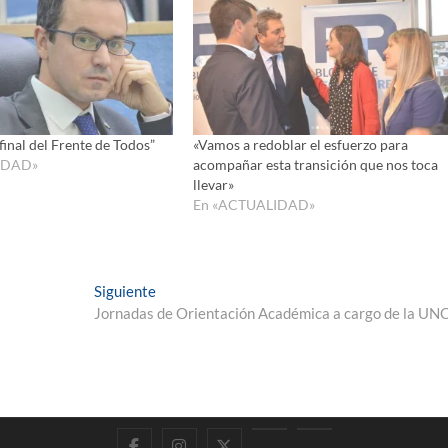
disminui
el
volumen
 final del Frente de Todos”
«Vamos a redoblar el esfuerzo para
IDAD»
acompañar esta transición que nos toca
llevar»
En «ACTUALIDAD»
Entrada
Siguiente
siguiente:
Jornadas de Orientación Académica a cargo de la UN
Facebook
Instagram
Twitter
LinkedIn
En