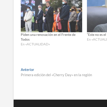
Piden una renovación en el Frente de
“Este no es el
Todos
En «ACTUAL
En «ACTUALIDAD»
Navegación
Entrada
Anterior
anterior:
Primera edición del «Cherry Day» en la región
de
entradas