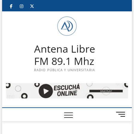
Saltar
Facebook
Instagram
Twitter
LinkedIn
En
al
contenido
vivo
Antena Libre
FM 89.1 Mhz
RADIO PÚBLICA Y UNIVERSITARIA
B
o
t
ó