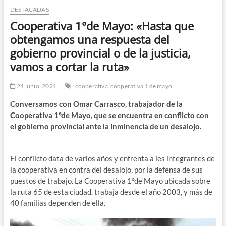
DESTACADAS
n
d
Cooperativa 1°de Mayo: «Hasta que
e
obtengamos una respuesta del
m
gobierno provincial o de la justicia,
e
vamos a cortar la ruta»
n
ú
24 junio, 2021
cooperativa
cooperativa 1 de mayo
Conversamos con Omar Carrasco, trabajador de la
Cooperativa 1°de Mayo, que se encuentra en conflicto con
el gobierno provincial ante la inminencia de un desalojo.
El conflicto data de varios años y enfrenta a les integrantes de
la cooperativa en contra del desalojo, por la defensa de sus
puestos de trabajo. La Cooperativa 1°de Mayo ubicada sobre
la ruta 65 de esta ciudad, trabaja desde el año 2003, y más de
40 familias dependen de ella.