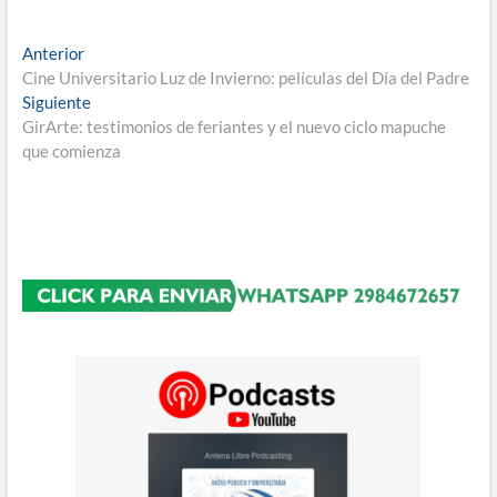
Navegación
Entrada
Anterior
anterior:
Cine Universitario Luz de Invierno: películas del Día del Padre
de
Entrada
Siguiente
entradas
siguiente:
GirArte: testimonios de feriantes y el nuevo ciclo mapuche
que comienza