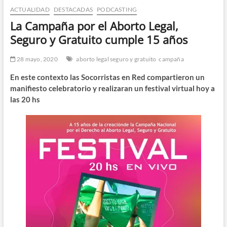
ACTUALIDAD
DESTACADAS
PODCASTING
n
d
La Campaña por el Aborto Legal,
e
Seguro y Gratuito cumple 15 años
m
e
28 mayo, 2020
aborto legal seguro y gratuito
campaña
n
En este contexto las Socorristas en Red compartieron un
ú
manifiesto celebratorio y realizaran un festival virtual hoy a
las 20 hs