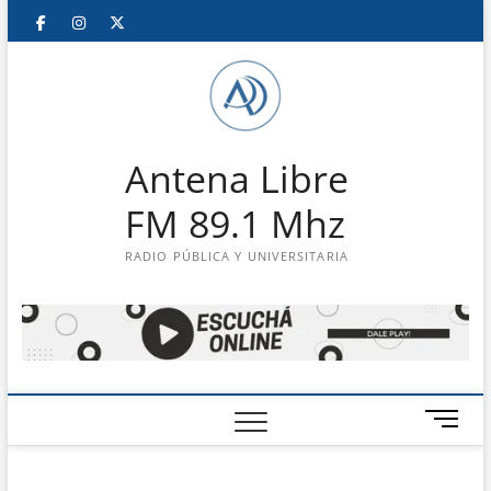
Saltar
Facebook
Instagram
Twitter
LinkedIn
En
al
contenido
vivo
Antena Libre
FM 89.1 Mhz
RADIO PÚBLICA Y UNIVERSITARIA
B
o
t
ó