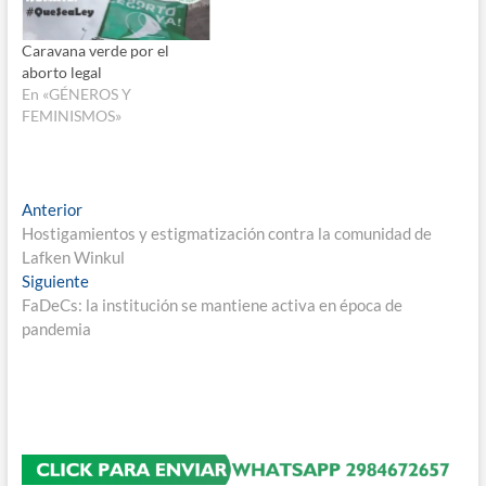
Caravana verde por el
aborto legal
En «GÉNEROS Y
FEMINISMOS»
Navegación
Entrada
Anterior
anterior:
Hostigamientos y estigmatización contra la comunidad de
de
Lafken Winkul
entradas
Entrada
Siguiente
siguiente:
FaDeCs: la institución se mantiene activa en época de
pandemia