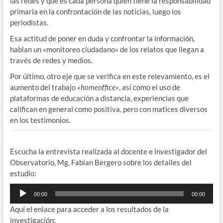
las redes y que es cada persona quien tiene la responsabilidad
primaria en la confrontación de las noticias, luego los
periodistas.
Esa actitud de poner en duda y confrontar la información,
hablan un «monitoreo ciudadano» de los relatos que llegan a
través de redes y medios.
Por último, otro eje que se verifica en este relevamiento, es el
aumento del trabajo
«homeoffice»
, así como el uso de
plataformas de educación a distancia, experiencias que
califican en general como positiva, pero con matices diversos
en los testimonios.
Escucha la entrevista realizada al docente e investigador del
Observatorio, Mg. Fabian Bergero sobre los detalles del
estudio:
Reproductor
00:00
00:00
de
Aquí el enlace para acceder a los resultados de la
audio
investigación: