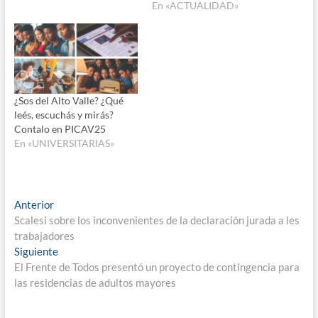
En «ACTUALIDAD»
¿Sos del Alto Valle? ¿Qué
leés, escuchás y mirás?
Contalo en PICAV25
En «UNIVERSITARIAS»
Navegación
Entrada
Anterior
anterior:
Scalesi sobre los inconvenientes de la declaración jurada a les
de
trabajadores
entradas
Entrada
Siguiente
siguiente:
El Frente de Todos presentó un proyecto de contingencia para
las residencias de adultos mayores