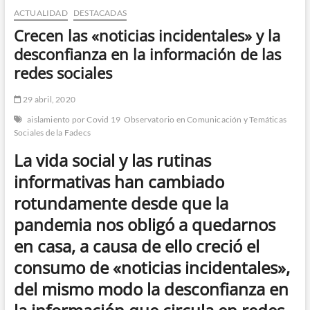
ACTUALIDAD
DESTACADAS
n
d
Crecen las «noticias incidentales» y la
e
desconfianza en la información de las
m
redes sociales
e
n
29 abril, 2020
ú
aislamiento por Covid 19
Observatorio en Comunicación y Temáticas
Sociales de la Fadecs
La vida social y las rutinas
informativas han cambiado
rotundamente desde que la
pandemia nos obligó a quedarnos
en casa, a causa de ello creció el
consumo de «noticias incidentales»,
del mismo modo la desconfianza en