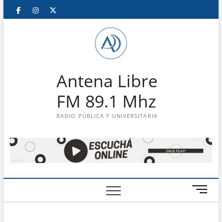
Saltar
Facebook
Instagram
Twitter
LinkedIn
En
al
contenido
vivo
Antena Libre
FM 89.1 Mhz
RADIO PÚBLICA Y UNIVERSITARIA
B
o
t
ó