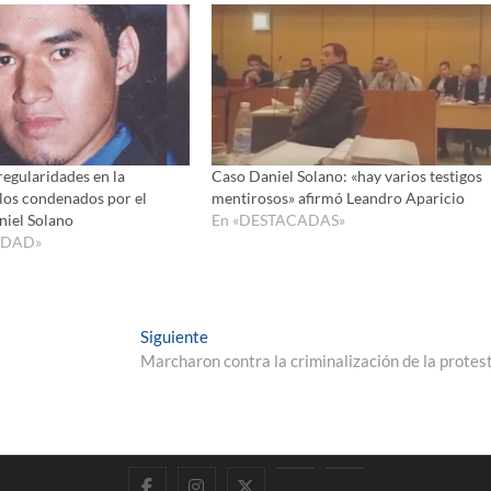
egularidades en la
Caso Daniel Solano: «hay varios testigos
los condenados por el
mentirosos» afirmó Leandro Aparicio
niel Solano
En «DESTACADAS»
IDAD»
Entrada
Siguiente
siguiente:
Marcharon contra la criminalización de la protes
Facebook
Instagram
Twitter
LinkedIn
En