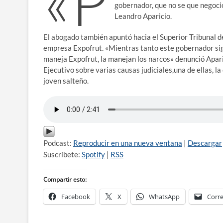
«P
gobernador, que no se que negoci
Leandro Aparicio.
El abogado también apuntó hacia el Superior Tribunal d
empresa Expofrut. «Mientras tanto este gobernador sigu
maneja Expofrut, la manejan los narcos» denunció Aparic
Ejecutivo sobre varias causas judiciales,una de ellas, l
joven salteño.
Podcast:
Reproducir en una nueva ventana
|
Descargar
Suscríbete:
Spotify
|
RSS
Compartir esto:
Facebook
X
WhatsApp
Corre