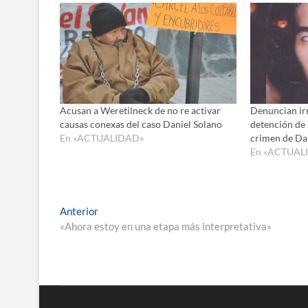
Acusan a Weretilneck de no re activar
Denuncian irr
causas conexas del caso Daniel Solano
detención de 
En «ACTUALIDAD»
crimen de Da
En «ACTUAL
Navegación
Entrada
Anterior
anterior:
«Ahora estoy en una etapa más interpretativa»
de
entradas