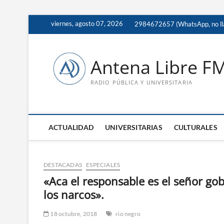
Saltar
viernes, agosto 07, 2026
2984672657 (WhatsApp, no ll
al
contenido
Antena Libre F
RADIO PÚBLICA Y UNIVERSITARIA
ACTUALIDAD
UNIVERSITARIAS
CULTURALES
DESTACADAS
ESPECIALES
«Aca el responsable es el señor go
los narcos».
18 octubre, 2018
rio negro