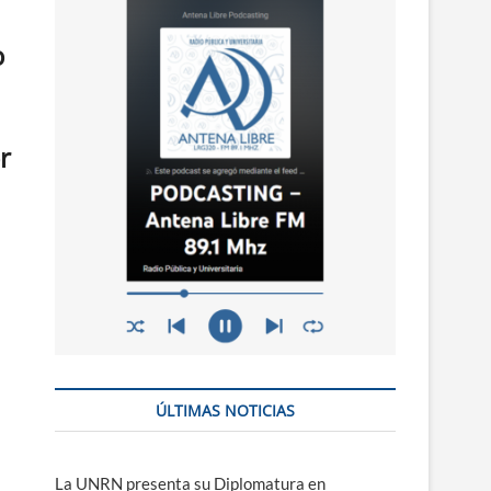
n
ú
o
r
ÚLTIMAS NOTICIAS
La UNRN presenta su Diplomatura en