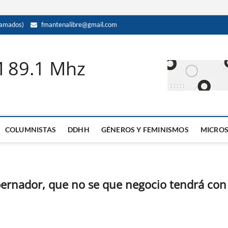
amados)
fmantenalibre@gmail.com
M 89.1 Mhz
COLUMNISTAS
DDHH
GÉNEROS Y FEMINISMOS
MICRO
bernador, que no se que negocio tendrá con