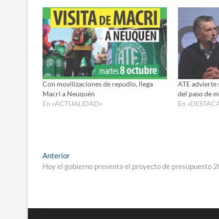
Con movilizaciones de repudio, llega
ATE advierte
Macri a Neuquén
del paso de 
En «ACTUALIDAD»
En «DESTAC
Navegación
Entrada
Anterior
anterior:
Hoy el gobierno presenta el proyecto de presupuesto 
de
entradas