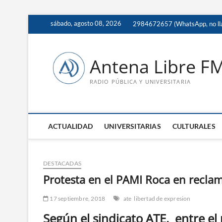
Saltar
sábado, agosto 08, 2026
2984672657 (WhatsApp, no ll
al
contenido
Antena Libre F
RADIO PÚBLICA Y UNIVERSITARIA
ACTUALIDAD
UNIVERSITARIAS
CULTURALES
DESTACADAS
Protesta en el PAMI Roca en reclam
17 septiembre, 2018
ate
libertad de expresion
Según el sindicato ATE, entre el