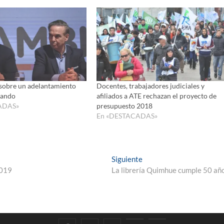
 sobre un adelantamiento
Docentes, trabajadores judiciales y
mando
afiliados a ATE rechazan el proyecto de
ADAS»
presupuesto 2018
En «DESTACADAS»
Entrada
Siguiente
siguiente:
2019
La librería Quimhue cumple 50 añ