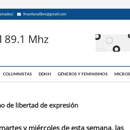
amados)
fmantenalibre@gmail.com
M 89.1 Mhz
COLUMNISTAS
DDHH
GÉNEROS Y FEMINISMOS
MICRO
o de libertad de expresión
 martes y miércoles de esta semana, las