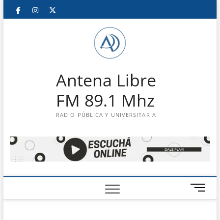
Saltar
Facebook
Instagram
Twitter
LinkedIn
En
al
contenido
vivo
Antena Libre
FM 89.1 Mhz
RADIO PÚBLICA Y UNIVERSITARIA
B
o
t
ó