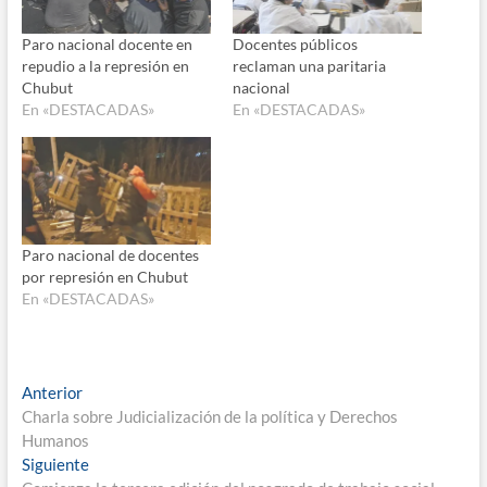
Paro nacional docente en
Docentes públicos
repudio a la represión en
reclaman una paritaria
Chubut
nacional
En «DESTACADAS»
En «DESTACADAS»
Paro nacional de docentes
por represión en Chubut
En «DESTACADAS»
Navegación
Entrada
Anterior
anterior:
Charla sobre Judicialización de la política y Derechos
de
Humanos
entradas
Entrada
Siguiente