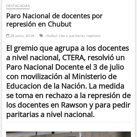
DESTACADAS
n
d
Paro Nacional de docentes por
e
represión en Chubut
m
e
28 junio, 2018
chubut
ctera
paritarias
repesion
n
El gremio que agrupa a los docentes
ú
a nivel nacional, CTERA, resolvió un
Paro Nacional Docente el 3 de julio
con movilización al Ministerio de
Educacion de la Nación. La medida
se toma en rechazo a la represión de
los docentes en Rawson y para pedir
paritarias a nivel nacional.