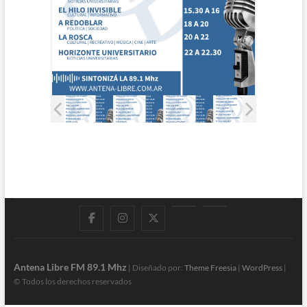
Facebook
Instagram
Twitter
LinkedIn
En
vivo
Antena Libre FM 89.1 Mhz
| Diseñado por:
Theme Freesia
|
WordPress
|
© Todos los derechos reservados