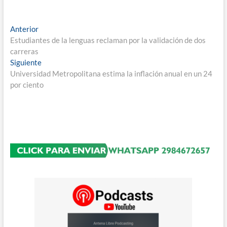
Navegación
Entrada
Anterior
anterior:
Estudiantes de la lenguas reclaman por la validación de dos
de
carreras
entradas
Entrada
Siguiente
siguiente:
Universidad Metropolitana estima la inflación anual en un 24
por ciento