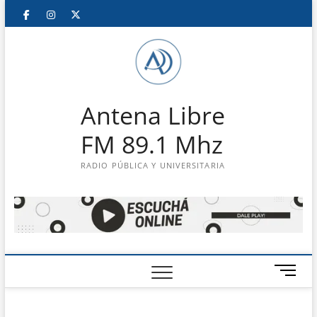
Saltar
Facebook
Instagram
Twitter
LinkedIn
En
al
contenido
vivo
Antena Libre
FM 89.1 Mhz
RADIO PÚBLICA Y UNIVERSITARIA
B
o
t
ó