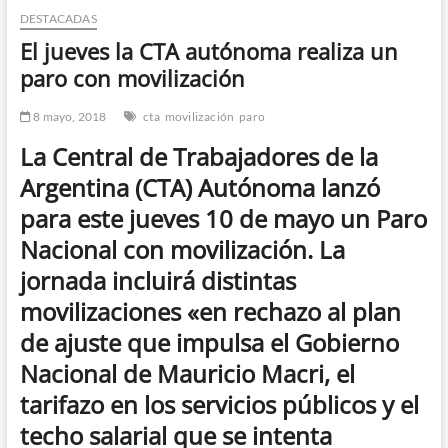
DESTACADAS
n
d
El jueves la CTA autónoma realiza un
e
paro con movilización
m
e
8 mayo, 2018
cta
movilización
paro
n
La Central de Trabajadores de la
ú
Argentina (CTA) Autónoma lanzó
para este jueves 10 de mayo un Paro
Nacional con movilización. La
jornada incluirá distintas
movilizaciones «en rechazo al plan
de ajuste que impulsa el Gobierno
Nacional de Mauricio Macri, el
tarifazo en los servicios públicos y el
techo salarial que se intenta