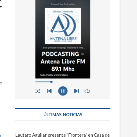
n
r
ú
te
s
ÚLTIMAS NOTICIAS
Lautaro Aguilar presenta “Frontera” en Casa de
s