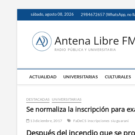
Saltar
sábado, agosto 08, 2026
2984672657 (WhatsApp, no ll
al
contenido
Antena Libre F
RADIO PÚBLICA Y UNIVERSITARIA
ACTUALIDAD
UNIVERSITARIAS
CULTURALES
DESTACADAS
UNIVERSITARIAS
Se normaliza la inscripción para 
13 diciembre, 2017
FaDeCS
inscripciones
siu guarani
Después del incendio que se pro