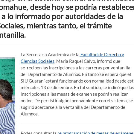
Comahue, desde hoy se podría restablece
o a lo informado por autoridades de la
ociales, mientras tanto, el trámite
tanilla.
La Secretaria Académica de la
Facultad de Derecho y
Ciencias Sociales
, María Raquel Calvo, informó que
se
reciben las inscripciones a las carreras por ventanilla
del Departamento de Alumnos. En tanto se espera que e
l
SIU Guaraní estará funcionando con normalidad desde es
miércoles 13 de diciembre. En tal sentido, se indicó que la
inscripciones a las mesas de examen se podrán realizar
online. De persistir algún inconveniente con el sistema, se
sugirió acercarse a la ventanilla del Departamento de
Alumnos.
Podes consultar la
re programación de mesas de exámene