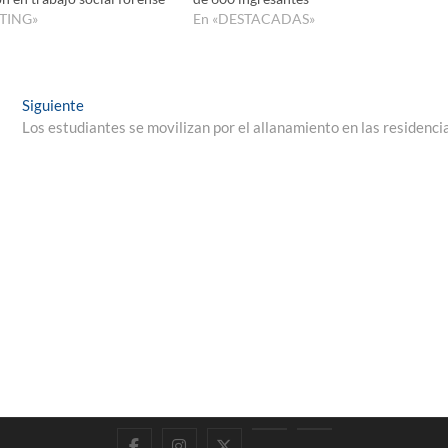
TING»
En «DESTACADAS»
Entrada
Siguiente
siguiente:
Los estudiantes se movilizan por el allanamiento en las residenci
Facebook
Instagram
Twitter
LinkedIn
En