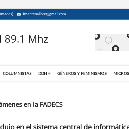
amados)
fmantenalibre@gmail.com
M 89.1 Mhz
COLUMNISTAS
DDHH
GÉNEROS Y FEMINISMOS
MICRO
exámenes en la FADECS
dujo en el sistema central de informátic