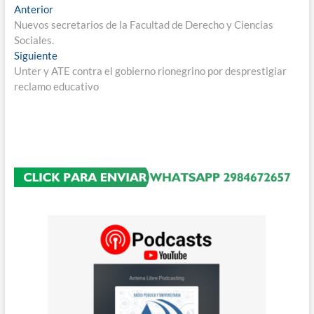
Navegación
Entrada
Anterior
anterior:
Nuevos secretarios de la Facultad de Derecho y Ciencias
de
Sociales.
entradas
Entrada
Siguiente
siguiente:
Unter y ATE contra el gobierno rionegrino por desprestigiar
reclamo educativo