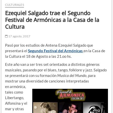
CULTURALES
n
d
Ezequiel Salgado trae el Segundo
e
Festival de Armónicas a la Casa de la
m
Cultura
e
n
17 agosto, 2017
ú
Pasó por los estudios de Antena Ezequiel Salgado que
presentará el
Segundo Festival del Armónicas
en la Casa de
la Cultura el 18 de Agosto a las 21.oo hs.
Este año van a ser tres set orientados a distintos géneros
musicales, pasando por el blues, tango, folklore y jazz. Salgado
se presentará con su formación
Musica del Mundo
, para
mostrar una diversidad de canciones
interpretadas
en armónica,
tales como
Libertango,
Alfonsina y el
mar y otras