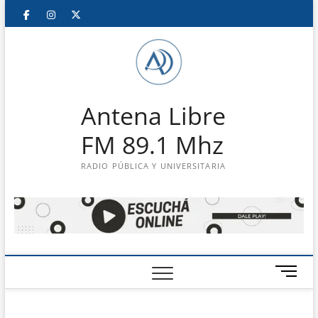
Saltar
Facebook
Instagram
Twitter
LinkedIn
En
al
contenido
vivo
Antena Libre
FM 89.1 Mhz
RADIO PÚBLICA Y UNIVERSITARIA
B
o
t
ó