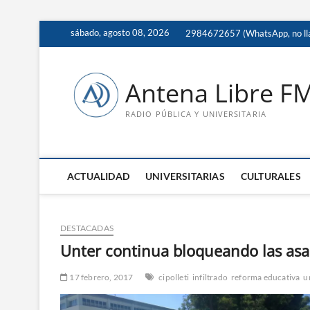
Saltar
sábado, agosto 08, 2026
2984672657 (WhatsApp, no ll
al
contenido
Antena Libre F
RADIO PÚBLICA Y UNIVERSITARIA
ACTUALIDAD
UNIVERSITARIAS
CULTURALES
DESTACADAS
Unter continua bloqueando las as
17 febrero, 2017
cipolleti
infiltrado
reforma educativa
u