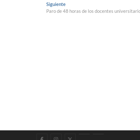
Entrada
Siguiente
siguiente:
Paro de 48 horas de los docentes universitari
Facebook
Instagram
Twitter
LinkedIn
En