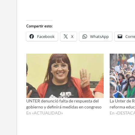
Compartir esto:
Facebook
X
WhatsApp
Corre
UNTER denunció falta de respuesta del
La Unter de R
gobierno y definirá medidas en congreso
reforma educ
En «ACTUALIDAD»
En «DESTAC