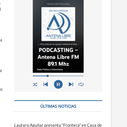
n
a
ú
l
ma
ra
os
ÚLTIMAS NOTICIAS
Lautaro Aguilar presenta “Frontera” en Casa de