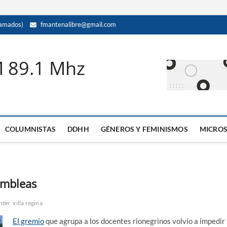
amados)
fmantenalibre@gmail.com
M 89.1 Mhz
COLUMNISTAS
DDHH
GÉNEROS Y FEMINISMOS
MICRO
ambleas
nter
villa regina
El gremio
que agrupa a los docentes rionegrinos volvio a impedir