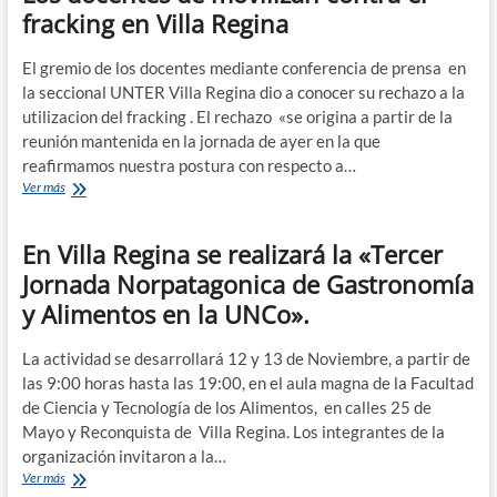
asambleas
fracking en Villa Regina
El gremio de los docentes mediante conferencia de prensa en
la seccional UNTER Villa Regina dio a conocer su rechazo a la
utilizacion del fracking . El rechazo «se origina a partir de la
reunión mantenida en la jornada de ayer en la que
reafirmamos nuestra postura con respecto a…
Los
Ver más
docentes
de
En Villa Regina se realizará la «Tercer
movilizan
contra
Jornada Norpatagonica de Gastronomía
el
y Alimentos en la UNCo».
fracking
en
Villa
La actividad se desarrollará 12 y 13 de Noviembre, a partir de
Regina
las 9:00 horas hasta las 19:00, en el aula magna de la Facultad
de Ciencia y Tecnología de los Alimentos, en calles 25 de
Mayo y Reconquista de Villa Regina. Los integrantes de la
organización invitaron a la…
En
Ver más
Villa