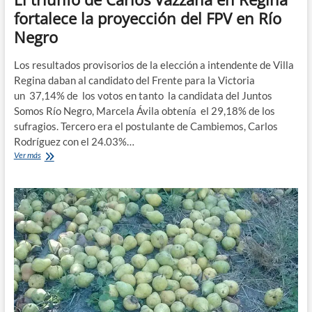
fortalece la proyección del FPV en Río
Negro
Los resultados provisorios de la elección a intendente de Villa
Regina daban al candidato del Frente para la Victoria
un 37,14% de los votos en tanto la candidata del Juntos
Somos Río Negro, Marcela Ávila obtenía el 29,18% de los
sufragios. Tercero era el postulante de Cambiemos, Carlos
Rodríguez con el 24.03%…
El
Ver más
triunfo
de
Carlos
Vazzana
en
Regina
fortalece
la
proyección
del
FPV
en