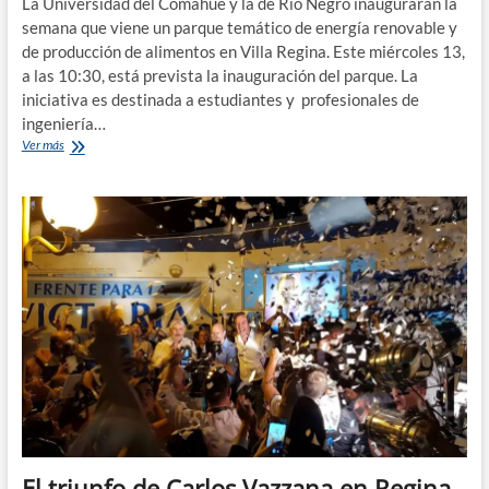
La Universidad del Comahue y la de Río Negro inaugurarán la
semana que viene un parque temático de energía renovable y
de producción de alimentos en Villa Regina. Este miércoles 13,
a las 10:30, está prevista la inauguración del parque. La
iniciativa es destinada a estudiantes y profesionales de
ingeniería…
Parque
Ver más
temático
de
energías
renovables
en
Villa
Regina
El triunfo de Carlos Vazzana en Regina