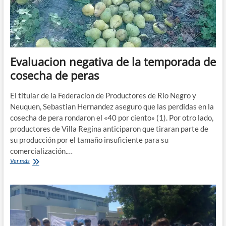
Río
Negro
Evaluacion negativa de la temporada de
cosecha de peras
El titular de la Federacion de Productores de Rio Negro y
Neuquen, Sebastian Hernandez aseguro que las perdidas en la
cosecha de pera rondaron el «40 por ciento» (1). Por otro lado,
productores de Villa Regina anticiparon que tiraran parte de
su producción por el tamaño insuficiente para su
comercialización.…
Evaluacion
Ver más
negativa
de
la
temporada
de
cosecha
de