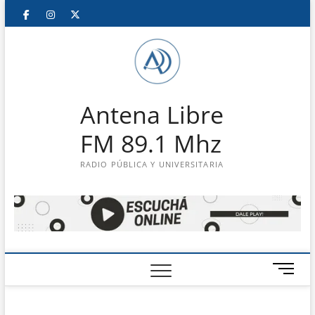
Saltar
Facebook
Instagram
Twitter
LinkedIn
En
al
contenido
vivo
Antena Libre
FM 89.1 Mhz
RADIO PÚBLICA Y UNIVERSITARIA
B
o
t
ó