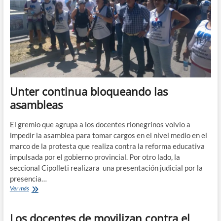
peras
Unter continua bloqueando las
asambleas
El gremio que agrupa a los docentes rionegrinos volvio a
impedir la asamblea para tomar cargos en el nivel medio en el
marco de la protesta que realiza contra la reforma educativa
impulsada por el gobierno provincial. Por otro lado, la
seccional Cipolleti realizara una presentación judicial por la
presencia…
Unter
Ver más
continua
bloqueando
Los docentes de movilizan contra el
las