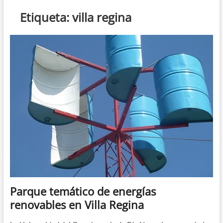
n
Etiqueta:
villa regina
d
e
m
e
n
ú
Parque temático de energías
renovables en Villa Regina