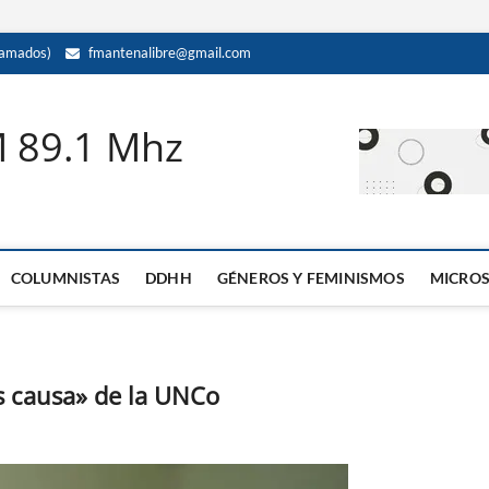
amados)
fmantenalibre@gmail.com
M 89.1 Mhz
COLUMNISTAS
DDHH
GÉNEROS Y FEMINISMOS
MICRO
s causa» de la UNCo