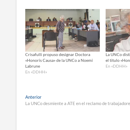
Crisafulli propuso designar Doctora
La UNCo dist
«Honoris Causa» de la UNCo a Noemi
el titulo «Ho
Labrune
En «DDHH»
En «DDHH»
Navegación
Entrada
Anterior
anterior:
La UNCo desmiente a ATE en el reclamo de trabajadore
de
entradas