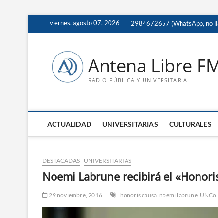
Saltar
viernes, agosto 07, 2026
2984672657 (WhatsApp, no ll
al
contenido
Antena Libre F
RADIO PÚBLICA Y UNIVERSITARIA
ACTUALIDAD
UNIVERSITARIAS
CULTURALES
DESTACADAS
UNIVERSITARIAS
Noemi Labrune recibirá el «Honori
29 noviembre, 2016
honoris causa
noemi labrune
UNCo