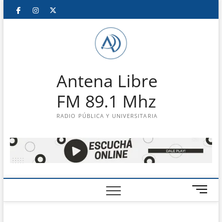
Saltar
Facebook
Instagram
Twitter
LinkedIn
En
al
contenido
vivo
Antena Libre
FM 89.1 Mhz
RADIO PÚBLICA Y UNIVERSITARIA
B
o
t
ó