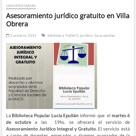
UNIVERSITARIAS
n
d
Asesoramiento jurídico gratuito en Villa
e
Obrera
m
e
3 octubre, 2015
biblioteca
FaDeCS
juridico
lucia epullan
n
ú
La
Biblioteca Popular Lucía Epullán
informó que el
martes 6
de octubre
a las 19hs. se ofrecerá el servicio de
Asesoramiento Jurídico Integral y Gratuito
.
El servicio está
a cargo de docentes, egresados y alumnos avanzados de la