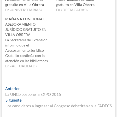
gratuito en Villa Obrera
gratuito en Villa Obrera
En «UNIVERSITARIAS»
En «DESTACADAS»
MAÑANA FUNCIONA EL
ASESORAMIENTO
JURÍDICO GRATUITO EN
VILLA OBRERA
La Secretaría de Extensión
informo que el
Asesoramiento Jurídico
Gratuito continúa con la
atención en las bibliotecas
populares. El servicio se va
En «ACTUALIDAD»
alternando los martes a las
19 hs. en las bibliotecas
“Lucia Epullán” de Villa
Obrera y Biblioteca Popular
Navegación
Entrada
Anterior
Julio Argentino Roca. El
anterior:
La UNCo pospone la EXPO 2015
de
martes 27 es el turno de…
Entrada
Siguiente
entradas
siguiente:
Los candidatos a ingresar al Congreso debatirán en la FADECS