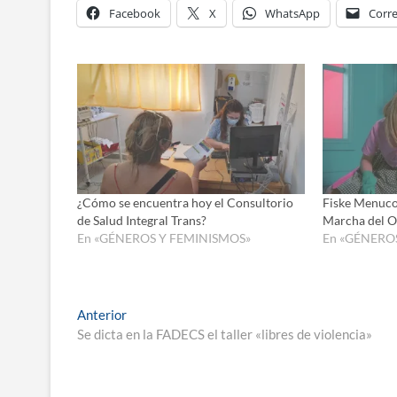
Facebook
X
WhatsApp
Corre
¿Cómo se encuentra hoy el Consultorio
Fiske Menuco
de Salud Integral Trans?
Marcha del O
En «GÉNEROS Y FEMINISMOS»
En «GÉNERO
Navegación
Entrada
Anterior
anterior:
Se dicta en la FADECS el taller «libres de violencia»
de
entradas