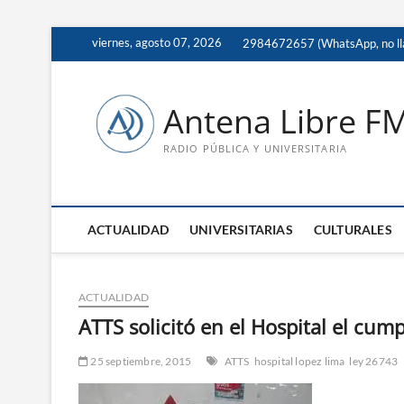
Saltar
viernes, agosto 07, 2026
2984672657 (WhatsApp, no ll
al
contenido
Antena Libre F
RADIO PÚBLICA Y UNIVERSITARIA
ACTUALIDAD
UNIVERSITARIAS
CULTURALES
ACTUALIDAD
ATTS solicitó en el Hospital el cump
25 septiembre, 2015
ATTS
hospital lopez lima
ley 26743