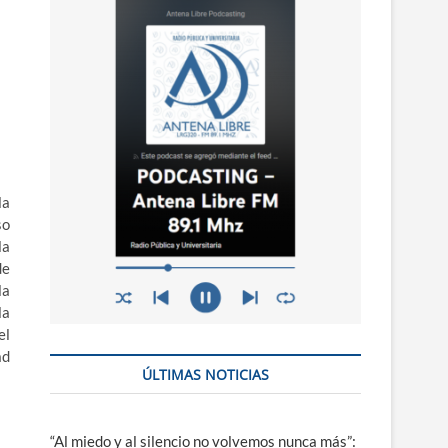
n
ú
la
so
la
de
la
la
el
ad
ÚLTIMAS NOTICIAS
“Al miedo y al silencio no volvemos nunca más”: