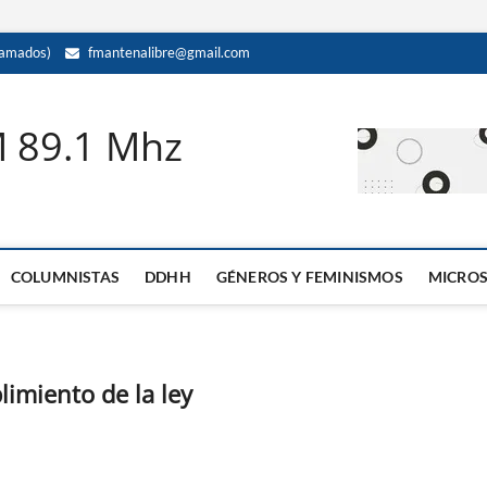
amados)
fmantenalibre@gmail.com
M 89.1 Mhz
COLUMNISTAS
DDHH
GÉNEROS Y FEMINISMOS
MICRO
limiento de la ley