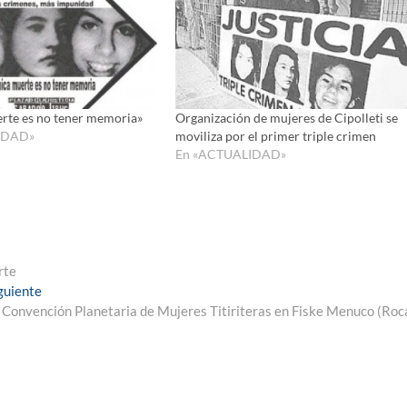
erte es no tener memoria»
Organización de mujeres de Cipolleti se
IDAD»
moviliza por el primer triple crimen
En «ACTUALIDAD»
rte
Entrada
guiente
siguiente:
 Convención Planetaria de Mujeres Titiriteras en Fiske Menuco (Roc