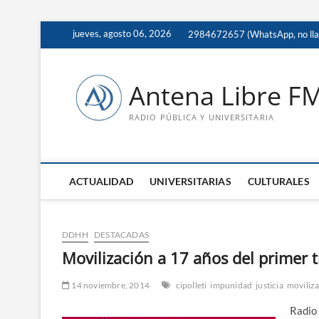
Saltar
jueves, agosto 06, 2026
2984672657 (WhatsApp, no ll
al
contenido
Antena Libre F
RADIO PÚBLICA Y UNIVERSITARIA
ACTUALIDAD
UNIVERSITARIAS
CULTURALES
DDHH
DESTACADAS
Movilización a 17 años del primer t
14 noviembre, 2014
cipolleti
impunidad
justicia
moviliz
Radio