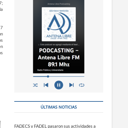
n
7;
ú
da
17
ún
os
en
os
ÚLTIMAS NOTICIAS
FADECS y FADEL pasaron sus actividades a