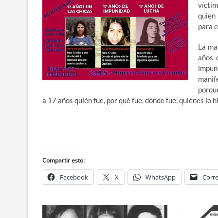
víctim
quien 
para e
La ma
años 
impun
manif
porqu
a 17 años quién fue, por qué fue, dónde fue, quiénes lo 
Compartir esto:
Facebook
X
WhatsApp
Corre