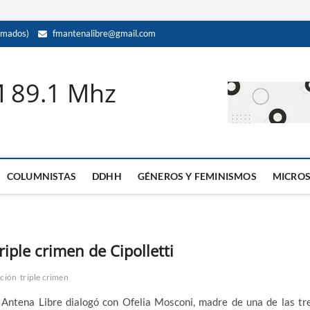
amados)
fmantenalibre@gmail.com
M 89.1 Mhz
COLUMNISTAS
DDHH
GÉNEROS Y FEMINISMOS
MICRO
riple crimen de Cipolletti
ación
triple crimen
 Antena Libre dialogó con Ofelia Mosconi, madre de una de las tr