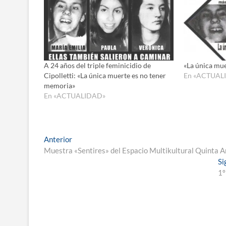
A 24 años del triple feminicidio de
«La única mu
Cipolletti: «La única muerte es no tener
En «ACTUAL
memoria»
En «ACTUALIDAD»
Navegación
Entrada
Anterior
anterior:
Muestra «Sentires» del Espacio Multikultural Quinta A
de
Si
entradas
1º