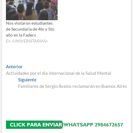
Nos visitaron estudiantes
de Secundaria de 4to y 5to
año en la Fadecs
En «UNIVERSITARIAS»
Navegación
Entrada
Anterior
anterior:
Actividades por el día internacional de la Salud Mental
de
Entrada
Siguiente
entradas
siguiente:
Familiares de Sergio Ávalos reclamarán en Buenos Aires