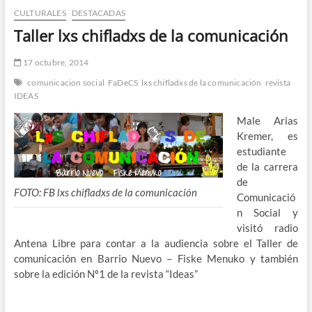
CULTURALES
DESTACADAS
n
d
Taller lxs chifladxs de la comunicación
e
m
17 octubre, 2014
e
comunicacion social
FaDeCS
lxs chifladxs de la comunicación
revista
n
IDEAS
ú
Male Arias
Kremer, es
estudiante
de la carrera
de
FOTO: FB lxs chifladxs de la comunicación
Comunicació
n Social y
visitó radio
Antena Libre para contar a la audiencia sobre el Taller de
comunicación en Barrio Nuevo – Fiske Menuko y también
sobre la edición Nº1 de la revista “Ideas”