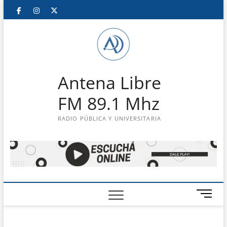
Saltar
Facebook
Instagram
Twitter
LinkedIn
En
al
contenido
vivo
Antena Libre
FM 89.1 Mhz
RADIO PÚBLICA Y UNIVERSITARIA
B
o
t
ó