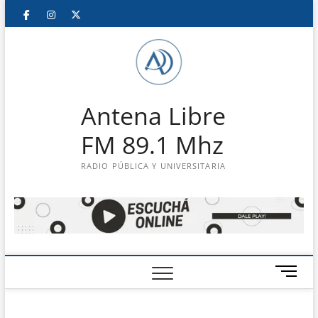
Saltar
Facebook
Instagram
Twitter
LinkedIn
En
al
contenido
vivo
Antena Libre
FM 89.1 Mhz
RADIO PÚBLICA Y UNIVERSITARIA
B
o
t
ó