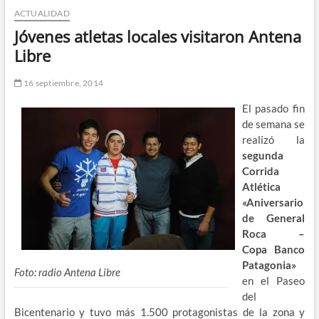
ACTUALIDAD
n
d
Jóvenes atletas locales visitaron Antena
e
Libre
m
e
16 septiembre, 2014
n
El pasado fin
ú
de semana se
realizó la
segunda
Corrida
Atlética
«Aniversario
de General
Roca –
Copa Banco
Patagonia»
Foto: radio Antena Libre
en el Paseo
del
Bicentenario y tuvo más 1.500 protagonistas de la zona y