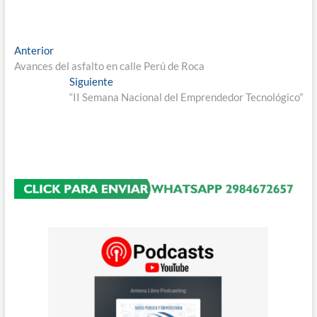
Navegación
Entrada
Anterior
anterior:
Avances del asfalto en calle Perú de Roca
de
Entrada
Siguiente
entradas
siguiente:
“II Semana Nacional del Emprendedor Tecnológico”