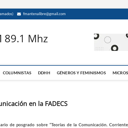
amados)
fmantenalibre@gmail.com
M 89.1 Mhz
COLUMNISTAS
DDHH
GÉNEROS Y FEMINISMOS
MICRO
unicación en la FADECS
ario de posgrado sobre “Teorías de la Comunicación. Corriente