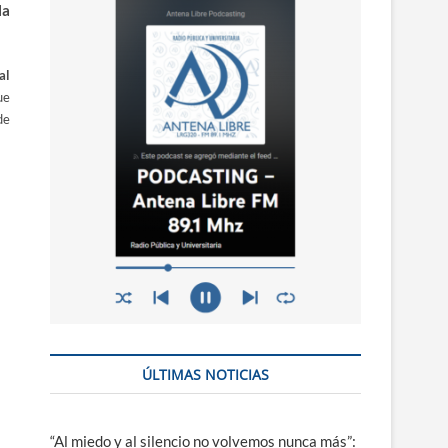
n
la
ú
al
ue
de
ÚLTIMAS NOTICIAS
“Al miedo y al silencio no volvemos nunca más”: