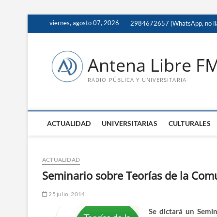
Saltar
viernes, agosto 07, 2026
2984672657 (WhatsApp, no ll
al
contenido
Antena Libre F
RADIO PÚBLICA Y UNIVERSITARIA
ACTUALIDAD
UNIVERSITARIAS
CULTURALES
ACTUALIDAD
Seminario sobre Teorías de la Com
25 julio, 2014
Se dictará un Semin