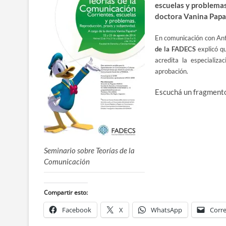
escuelas y problemas
doctora Vanina Papal
En comunicación con An
de la FADECS
explicó qu
acredita la e
specializ
aprobación.
Escuchá un fragmento
Seminario sobre Teorías de la
Comunicación
Compartir esto:
Facebook
X
WhatsApp
Corre