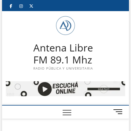
Saltar
Facebook
Instagram
Twitter
LinkedIn
En
al
contenido
vivo
Antena Libre
FM 89.1 Mhz
RADIO PÚBLICA Y UNIVERSITARIA
B
o
t
ó