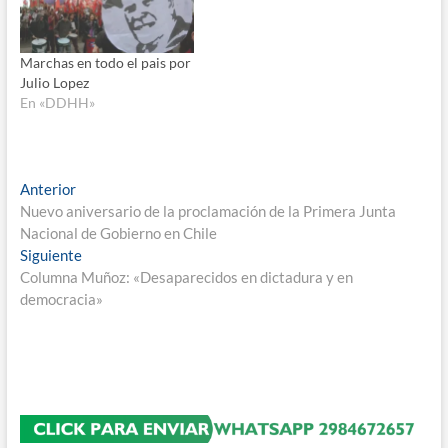
Marchas en todo el pais por
Julio Lopez
En «DDHH»
Navegación
Entrada
Anterior
anterior:
Nuevo aniversario de la proclamación de la Primera Junta
de
Nacional de Gobierno en Chile
entradas
Entrada
Siguiente
siguiente:
Columna Muñoz: «Desaparecidos en dictadura y en
democracia»