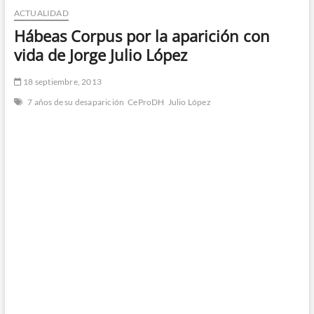
ACTUALIDAD
n
d
Hábeas Corpus por la aparición con
e
vida de Jorge Julio López
m
e
18 septiembre, 2013
n
7 años de su desaparición
CeProDH
Julio López
ú