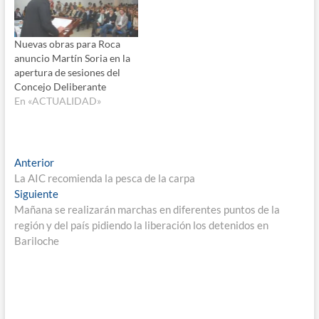
Nuevas obras para Roca
anuncio Martín Soria en la
apertura de sesiones del
Concejo Deliberante
En «ACTUALIDAD»
Navegación
Entrada
Anterior
anterior:
La AIC recomienda la pesca de la carpa
de
Entrada
Siguiente
entradas
siguiente:
Mañana se realizarán marchas en diferentes puntos de la
región y del país pidiendo la liberación los detenidos en
Bariloche