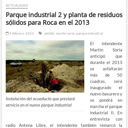
ACTUALIDAD
n
d
Parque industrial 2 y planta de residuos
e
sólidos para Roca en el 2013
m
e
4 febrero, 2013
asfalto
martin soria
parque industrial
n
El intendente
ú
Martín Soria
anticipó que
durante el 2013
se asfaltarán
más de 50
cuadras, será
inaugurado el
nuevo basurero y
Instalación del acueducto que prestará
se pondrá en
servicio en el nuevo parque industrial
marcha el parque
industrial II. En
entrevista con
radio Antena Libre, el intendente también remarcó la