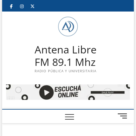
Saltar
Facebook
Instagram
Twitter
LinkedIn
En
al
contenido
vivo
Antena Libre
FM 89.1 Mhz
RADIO PÚBLICA Y UNIVERSITARIA
B
o
t
ó