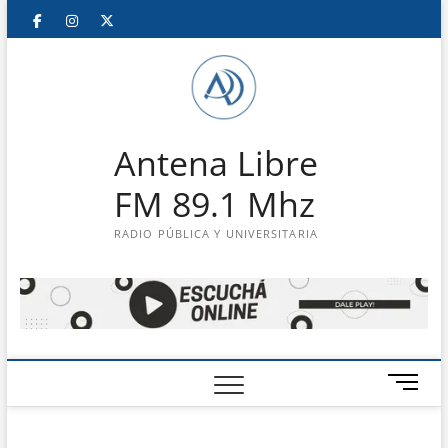
Saltar
Facebook
Instagram
Twitter
LinkedIn
En
al
contenido
vivo
Antena Libre
FM 89.1 Mhz
RADIO PÚBLICA Y UNIVERSITARIA
B
o
t
ó