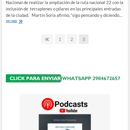
Nacional de realizar la ampliación de la ruta nacional 22 con la
22
inclusión de terraplenes o pilares en las principales entradas
de la ciudad. Martín Soria afirmó, “sigo pensando y diciendo…
El
Ver más
municipio
de
Paginación
Roca
Página
Página
Página
Página
1
2
3
exigira
anterior
de
una
audiencia
entradas
publica
por
la
ampliación
de
la
ruta
22