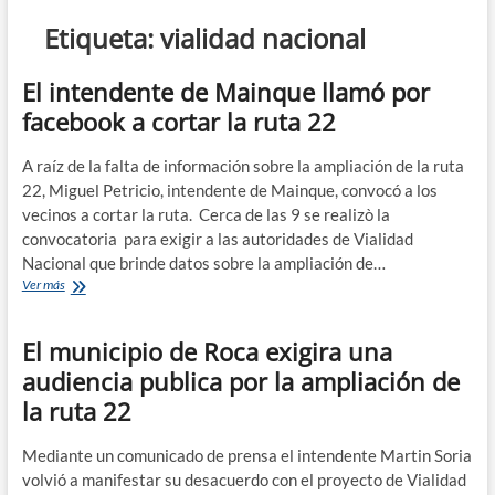
n
Etiqueta:
vialidad nacional
d
e
El intendente de Mainque llamó por
m
facebook a cortar la ruta 22
e
n
A raíz de la falta de información sobre la ampliación de la ruta
ú
22, Miguel Petricio, intendente de Mainque, convocó a los
vecinos a cortar la ruta. Cerca de las 9 se realizò la
convocatoria para exigir a las autoridades de Vialidad
Nacional que brinde datos sobre la ampliación de…
El
Ver más
intendente
de
El municipio de Roca exigira una
Mainque
llamó
audiencia publica por la ampliación de
por
la ruta 22
facebook
a
cortar
Mediante un comunicado de prensa el intendente Martin Soria
la
volvió a manifestar su desacuerdo con el proyecto de Vialidad
ruta