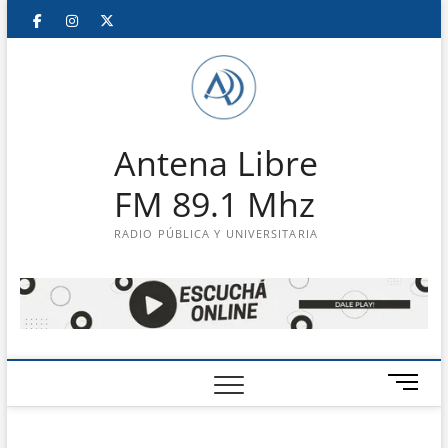
Saltar
Facebook
Instagram
Twitter
LinkedIn
En
al
contenido
vivo
Antena Libre
FM 89.1 Mhz
RADIO PÚBLICA Y UNIVERSITARIA
B
o
t
ó