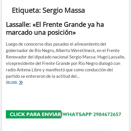
n
Etiqueta:
Sergio Massa
d
e
Lassalle: «El Frente Grande ya ha
m
marcado una posición»
e
n
Luego de conocerse días pasados el alineamiento del
ú
gobernador de Río Negro, Alberto Weretilneck, en el Frente
Renovador del diputado nacional Sergio Massa; Hugo Lassalle,
vicepresidente del Frente Grande por Río Negro dialogó con
radio Antena Libre y manifestó que como conducción del
partido se enteraron de la actitud del…
Lassalle:
Ver más
«El
Frente
Grande
ya
ha
marcado
una
posición»