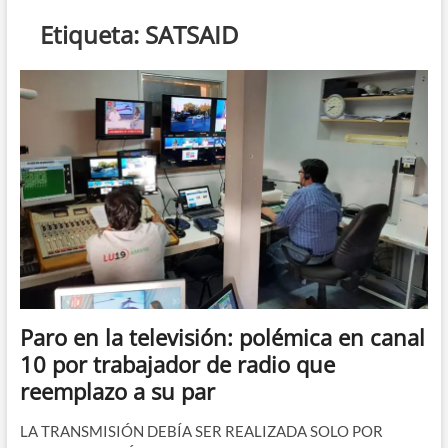
n
Etiqueta:
SATSAID
d
e
m
e
n
ú
Paro en la televisión: polémica en canal
10 por trabajador de radio que
reemplazo a su par
LA TRANSMISIÓN DEBÍA SER REALIZADA SOLO POR