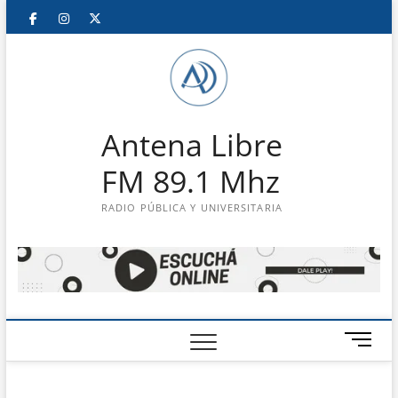
Saltar
Facebook
Instagram
Twitter
LinkedIn
En
al
contenido
vivo
Antena Libre
FM 89.1 Mhz
RADIO PÚBLICA Y UNIVERSITARIA
B
o
t
ó