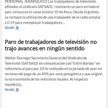
PERSONAL JERÁRQUICO Los trabajadores de televisión,
afiliados al sindicato SATSAID, realizaron un paro en todo el
país, incluso en el canal estatal 10 de Roca. Desde el gremio,
se rechazó la utilización de una trabajador de la radio estatal
LU 19 para reemplazar trabajadores…
Paro
Ver más
en
la
Paro de trabajadores de televisión no
televisión:
polémica
trajo avances en ningún sentido
en
canal
10
Walter Dorrego, Secretario General del Sindicato de
por
Televisión (SATSAID) en comunicación con “Entre Bardas” en
trabajador
referencia al paro por 24 hs realizado en la jornada de ayer en
de
reclamo del pago de un 40% por zona patagónica y que originó
radio
la no trasmisión de los noticieros locales. Al respecto
que
reemplazo
manifestó…
a
Paro
Ver más
su
de
par
trabajadores
de
televisión