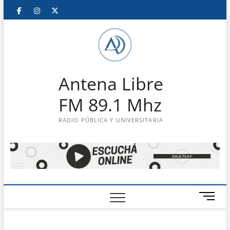
Saltar
Facebook
Instagram
Twitter
LinkedIn
En
al
contenido
vivo
Antena Libre
FM 89.1 Mhz
RADIO PÚBLICA Y UNIVERSITARIA
B
o
t
ó