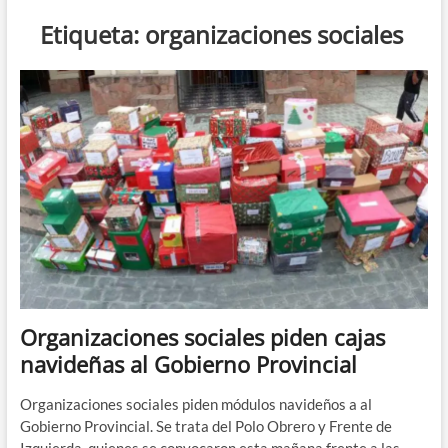
n
Etiqueta:
organizaciones sociales
d
e
m
e
n
ú
Organizaciones sociales piden cajas
navideñas al Gobierno Provincial
Organizaciones sociales piden módulos navideños a al
Gobierno Provincial. Se trata del Polo Obrero y Frente de