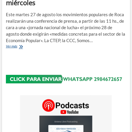
miércoles
Este martes 27 de agosto los movimientos populares de Roca
realizarán una conferencia de prensa, a partir de las 11 hs., de
cara a una «jornada nacional de lucha» el próximo 28 de
agosto donde exigirán «medidas concretas para el sector de la
Economía Popular». La CTEP, la CCC, Somos…
Los
Ver más
movimientos
sociales
marchan
este
miércoles