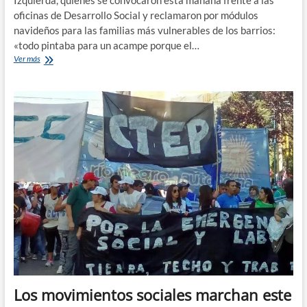
Izquierda, quienes se convocaron esta mañana frente a las
oficinas de Desarrollo Social y reclamaron por módulos
navideños para las familias más vulnerables de los barrios:
«todo pintaba para un acampe porque el…
Organizaciones
Ver más
sociales
piden
cajas
navideñas
al
Gobierno
Provincial
Los movimientos sociales marchan este