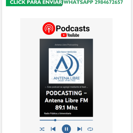
EL
NODO
DIGITAL
EN
LA
FACULTAD
DE
ROCA