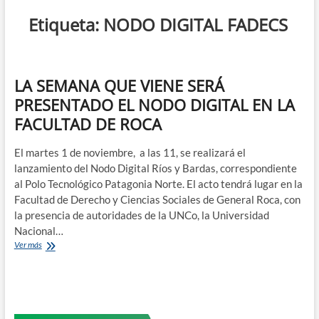
n
Etiqueta:
NODO DIGITAL FADECS
d
e
m
e
LA SEMANA QUE VIENE SERÁ
n
PRESENTADO EL NODO DIGITAL EN LA
ú
FACULTAD DE ROCA
El martes 1 de noviembre, a las 11, se realizará el
lanzamiento del Nodo Digital Ríos y Bardas, correspondiente
al Polo Tecnológico Patagonia Norte. El acto tendrá lugar en la
Facultad de Derecho y Ciencias Sociales de General Roca, con
la presencia de autoridades de la UNCo, la Universidad
Nacional…
LA
Ver más
SEMANA
QUE
VIENE
SERÁ
PRESENTADO