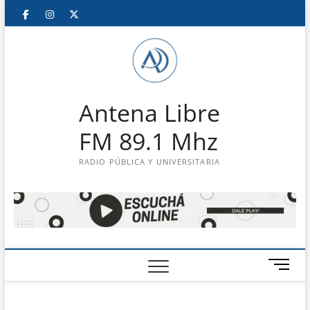
Saltar
Facebook
Instagram
Twitter
LinkedIn
En
al
contenido
vivo
Antena Libre
FM 89.1 Mhz
RADIO PÚBLICA Y UNIVERSITARIA
B
o
t
ó