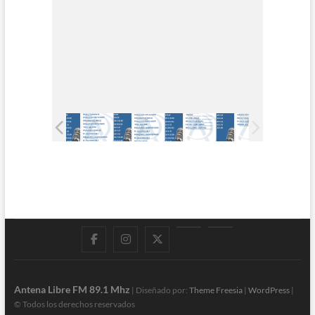
Facebook
Instagram
Twitter
LinkedIn
En
vivo
Antena Libre FM 89.1 Mhz
| Diseñado por:
Theme Freesia
|
WordPress
|
© Todos los derechos reservados