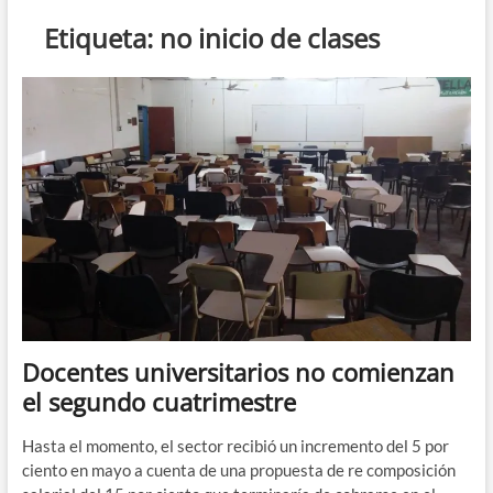
n
Etiqueta:
no inicio de clases
d
e
m
e
n
ú
Docentes universitarios no comienzan
el segundo cuatrimestre
Hasta el momento, el sector recibió un incremento del 5 por
ciento en mayo a cuenta de una propuesta de re composición