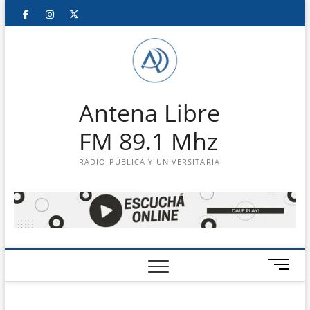
Saltar
Facebook
Instagram
Twitter
LinkedIn
En
al
contenido
vivo
Antena Libre
FM 89.1 Mhz
RADIO PÚBLICA Y UNIVERSITARIA
B
o
t
ó