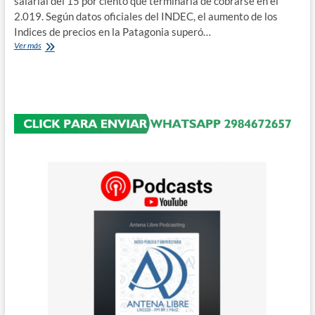
salarial del 15 por ciento que terminaría de cobrarse en el
2.019. Según datos oficiales del INDEC, el aumento de los
Indices de precios en la Patagonia superó…
Docentes
Ver más
universitarios
no
comienzan
el
segundo
cuatrimestre