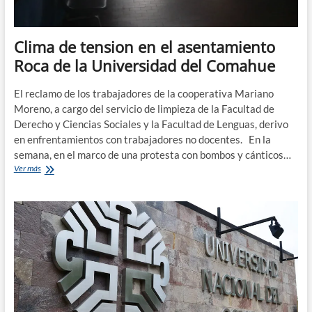
Clima de tension en el asentamiento
Roca de la Universidad del Comahue
El reclamo de los trabajadores de la cooperativa Mariano
Moreno, a cargo del servicio de limpieza de la Facultad de
Derecho y Ciencias Sociales y la Facultad de Lenguas, derivo
en enfrentamientos con trabajadores no docentes. En la
semana, en el marco de una protesta con bombos y cánticos…
Clima
Ver más
de
tension
en
el
asentamiento
Roca
de
la
Universidad
del
Comahue