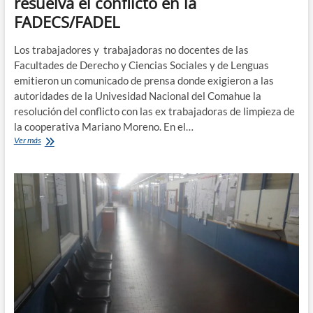
resuelva el conflicto en la
FADECS/FADEL
Los trabajadores y trabajadoras no docentes de las
Facultades de Derecho y Ciencias Sociales y de Lenguas
emitieron un comunicado de prensa donde exigieron a las
autoridades de la Univesidad Nacional del Comahue la
resolución del conflicto con las ex trabajadoras de limpieza de
la cooperativa Mariano Moreno. En el…
Trabajadores
Ver más
no
docentes
piden
que
se
resuelva
el
conflicto
en
la
FADECS/FADEL