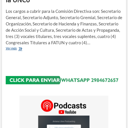
Gestión
y
Administración
Los cargos a cubrir para la Comisión Directiva son: Secretario
Universitaria»
General, Secretario Adjunto, Secretario Gremial, Secretario de
para
Organización, Secretario de Hacienda y Finanzas, Secretario
el
de Acción Social y Cultura, Secretario de Actas y Propaganda,
personal
tres (3) vocales titulares, tres vocales suplentes, cuatro (4)
Nodocente
de
Congresales Titulares a FATUN y cuatro (4)…
la
Votan
Ver más
UNCo
los
trabajadores
no
docentes
en
la
UNCo