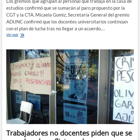
Los gremios que agrupan al personal que trabaja en la casa de
estudios confirmó que se sumarán al paro propuesto por la
CGT y la CTA. Micaela Gomiz, Secretaria General del gremio
ADUNC confirmó que los docentes universitarios continúan
con el plan de lucha tras no llegar a un acuerdo.…
Docentes
Ver más
y
no
docentes
de
la
UNCo
adhieren
al
paro
del
25
de
junio
Trabajadores no docentes piden que se