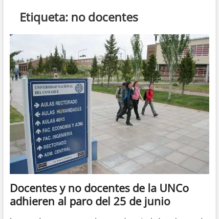
n
Etiqueta:
no docentes
d
e
m
e
n
ú
Docentes y no docentes de la UNCo
adhieren al paro del 25 de junio