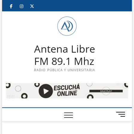
Saltar
Facebook
Instagram
Twitter
LinkedIn
En
al
contenido
vivo
Antena Libre
FM 89.1 Mhz
RADIO PÚBLICA Y UNIVERSITARIA
B
o
t
ó