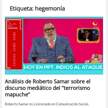
n
Etiqueta:
hegemonía
d
e
m
e
n
ú
Análisis de Roberto Samar sobre el
discurso mediático del “terrorismo
mapuche”
Roberto Samar es Licenciado en Comunicación Social,