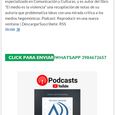
especializado en Comunicación y Culturas, y es autor del libro
“El medio es la violencia” una recopilación de notas de su
autoría que problematiza ideas con una mirada crítica a los
medios hegemónicos. Podcast: Reproducir en una nueva
ventana | DescargarSuscríbete: RSS
Análisis
Ver más
de
Roberto
Samar
sobre
el
discurso
mediático
del
“terrorismo
mapuche”