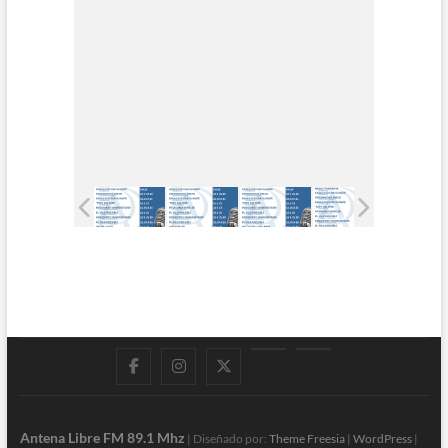
Facebook
Instagram
Twitter
LinkedIn
En
vivo
Antena Libre FM 89.1 Mhz
| Diseñado por:
Theme Freesia
|
WordPress
|