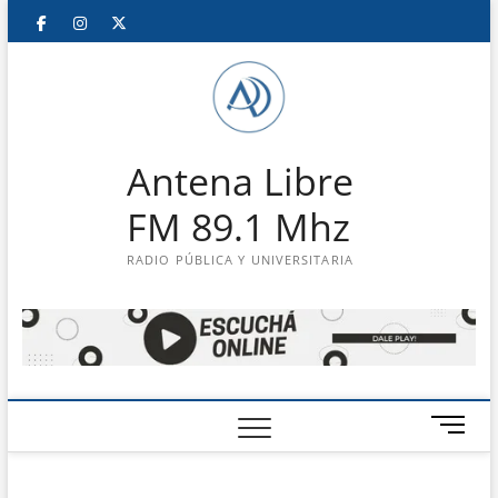
Saltar
Facebook
Instagram
Twitter
LinkedIn
En
al
contenido
vivo
Antena Libre
FM 89.1 Mhz
RADIO PÚBLICA Y UNIVERSITARIA
B
o
t
ó